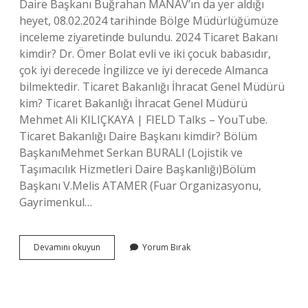
Daire Başkanı Buğrahan MANAV’ın da yer aldığı
heyet, 08.02.2024 tarihinde Bölge Müdürlüğümüze
inceleme ziyaretinde bulundu. 2024 Ticaret Bakanı
kimdir? Dr. Ömer Bolat evli ve iki çocuk babasıdır,
çok iyi derecede İngilizce ve iyi derecede Almanca
bilmektedir. Ticaret Bakanlığı İhracat Genel Müdürü
kim? Ticaret Bakanlığı İhracat Genel Müdürü
Mehmet Ali KILIÇKAYA | FIELD Talks – YouTube.
Ticaret Bakanlığı Daire Başkanı kimdir? Bölüm
BaşkanıMehmet Serkan BURALI (Lojistik ve
Taşımacılık Hizmetleri Daire Başkanlığı)Bölüm
Başkanı V.Melis ATAMER (Fuar Organizasyonu,
Gayrimenkul…
Ticaret
Devamını okuyun
Yorum Bırak
Bakanlığı
Genel
Müdürü
Kim