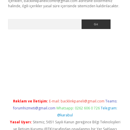
içerikleri,
backlinkpanelicomtr@gmail.com
adresine bildirmeniz
halinde, ilgili içerikler yasal süre içerisinde sitemizden kaldırılacaktır.
Arama
ncel adres
ilbet giriş adresi
www.betexper.xyz/
Reklam ve İletişim:
E-mail:
backlinkpaneli@gmail.com
Teams:
forumhizmeti@gmail.com
Whatsapp: 0262 606 0 726
Telegram:
@karabul
Yasal Uyarı:
Sitemiz, 5651 Sayılı Kanun gereğince Bilgi Teknolojileri
ve İletişim Kurumu (BTK) tarafından onaylanmış bir Yer Sağlayıcı