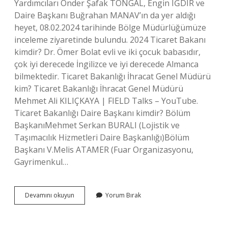
Yardımcıları Önder Şafak TONGAL, Engin IĞDIR ve
Daire Başkanı Buğrahan MANAV’ın da yer aldığı
heyet, 08.02.2024 tarihinde Bölge Müdürlüğümüze
inceleme ziyaretinde bulundu. 2024 Ticaret Bakanı
kimdir? Dr. Ömer Bolat evli ve iki çocuk babasıdır,
çok iyi derecede İngilizce ve iyi derecede Almanca
bilmektedir. Ticaret Bakanlığı İhracat Genel Müdürü
kim? Ticaret Bakanlığı İhracat Genel Müdürü
Mehmet Ali KILIÇKAYA | FIELD Talks – YouTube.
Ticaret Bakanlığı Daire Başkanı kimdir? Bölüm
BaşkanıMehmet Serkan BURALI (Lojistik ve
Taşımacılık Hizmetleri Daire Başkanlığı)Bölüm
Başkanı V.Melis ATAMER (Fuar Organizasyonu,
Gayrimenkul…
Ticaret
Devamını okuyun
Yorum Bırak
Bakanlığı
Genel
Müdürü