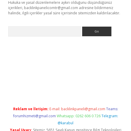
Hukuka ve yasal düzenlemelere aykırı olduğunu düşündüğünüz
içerikleri,
backlinkpanelicomtr@gmail.com
adresine bildirmeniz
halinde, ilgili içerikler yasal süre içerisinde sitemizden kaldırılacaktır.
Arama
cel adres
ilbet giriş adresi
www.betexper.xyz/
Reklam ve İletişim:
E-mail:
backlinkpaneli@gmail.com
Teams:
forumhizmeti@gmail.com
Whatsapp: 0262 606 0 726
Telegram:
@karabul
Yasal Uyarı:
Sitemiz, 5651 Sayılı Kanun gereğince Bilgi Teknolojileri