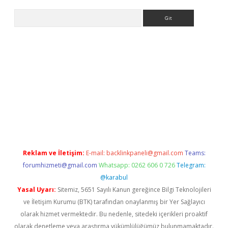
Arama
ncel adres
ilbet giriş adresi
www.betexper.xyz/
Reklam ve İletişim:
E-mail:
backlinkpaneli@gmail.com
Teams:
forumhizmeti@gmail.com
Whatsapp: 0262 606 0 726
Telegram:
@karabul
Yasal Uyarı:
Sitemiz, 5651 Sayılı Kanun gereğince Bilgi Teknolojileri
ve İletişim Kurumu (BTK) tarafından onaylanmış bir Yer Sağlayıcı
olarak hizmet vermektedir. Bu nedenle, sitedeki içerikleri proaktif
olarak denetleme veya araştırma yükümlülüğümüz bulunmamaktadır.