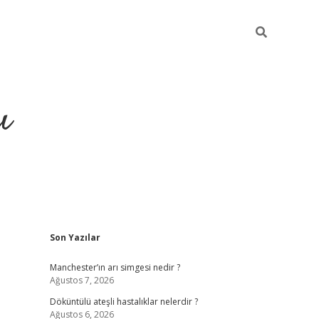
ı
Sidebar
Son Yazılar
ilbet giriş
ilbet güncel adre
Manchester’ın arı simgesi nedir ?
Ağustos 7, 2026
Döküntülü ateşli hastalıklar nelerdir ?
Ağustos 6, 2026