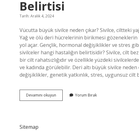
Belirtisi
Tarih: Aralık 4, 2024
Vücutta büyük sivilce neden çıkar? Sivilce, ciltteki 
Yağ ve ölü deri hücrelerinin birikmesi gözeneklerin t
yol açar. Gençlik, hormonal değişiklikler ve stres gibi
sivilceler hangi hastalığın belirtisidir? Sivilce, cilt
bir cilt rahatsızlığıdır ve özellikle yüzdeki sivilcel
ve kadında görülebilir. Deri altı büyük sivilce nede
değişiklikler, genetik yatkınlık, stres, uygunsuz cil
Vücutta
Devamını okuyun
Yorum Bırak
Çıkan
Büyük
Sivilceler
Neyin
Belirtisi
Sitemap