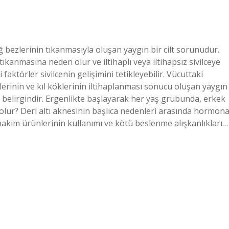
yağ bezlerinin tıkanmasıyla oluşan yaygın bir cilt sorunudur.
ıkanmasına neden olur ve iltihaplı veya iltihapsız sivilceye
 faktörler sivilcenin gelişimini tetikleyebilir. Vücuttaki
 bezlerinin ve kıl köklerinin iltihaplanması sonucu oluşan yaygın
erde belirgindir. Ergenlikte başlayarak her yaş grubunda, erkek
n olur? Deri altı aknesinin başlıca nedenleri arasında hormona
t bakım ürünlerinin kullanımı ve kötü beslenme alışkanlıkları…