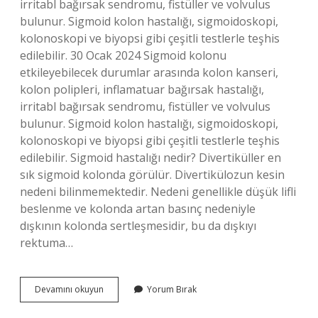
irritabl bağırsak sendromu, fistüller ve volvulus
bulunur. Sigmoid kolon hastalığı, sigmoidoskopi,
kolonoskopi ve biyopsi gibi çeşitli testlerle teşhis
edilebilir. 30 Ocak 2024 Sigmoid kolonu
etkileyebilecek durumlar arasında kolon kanseri,
kolon polipleri, inflamatuar bağırsak hastalığı,
irritabl bağırsak sendromu, fistüller ve volvulus
bulunur. Sigmoid kolon hastalığı, sigmoidoskopi,
kolonoskopi ve biyopsi gibi çeşitli testlerle teşhis
edilebilir. Sigmoid hastalığı nedir? Divertiküller en
sık sigmoid kolonda görülür. Divertikülozun kesin
nedeni bilinmemektedir. Nedeni genellikle düşük lifli
beslenme ve kolonda artan basınç nedeniyle
dışkının kolonda sertleşmesidir, bu da dışkıyı
rektuma…
Sigmoid
Devamını okuyun
Yorum Bırak
Kolon
Ne