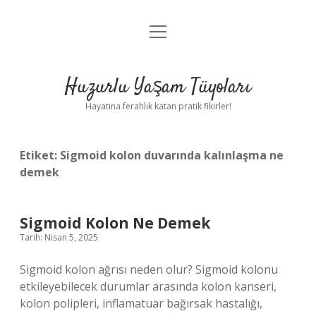
menüyü
Anasayfa
aç
Gizlilik Politikası
Huzurlu Yaşam Tüyoları
Yasal Uyarı
Hayatına ferahlık katan pratik fikirler!
Hakkımızda
Etiket:
Sigmoid kolon duvarında kalınlaşma ne
demek
Sigmoid Kolon Ne Demek
Tarih: Nisan 5, 2025
Sigmoid kolon ağrısı neden olur? Sigmoid kolonu
etkileyebilecek durumlar arasında kolon kanseri,
kolon polipleri, inflamatuar bağırsak hastalığı,