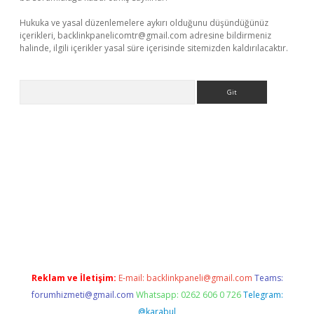
Hukuka ve yasal düzenlemelere aykırı olduğunu düşündüğünüz
içerikleri,
backlinkpanelicomtr@gmail.com
adresine bildirmeniz
halinde, ilgili içerikler yasal süre içerisinde sitemizden kaldırılacaktır.
Arama
lbet güncel adres
ilbet giriş adresi
www.betexper.xyz/
Reklam ve İletişim:
E-mail:
backlinkpaneli@gmail.com
Teams:
forumhizmeti@gmail.com
Whatsapp: 0262 606 0 726
Telegram:
@karabul