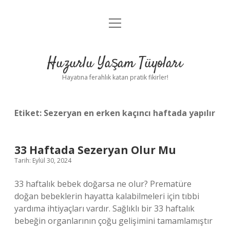
menüyü
Anasayfa
aç
Gizlilik Politikası
Huzurlu Yaşam Tüyoları
Yasal Uyarı
Hayatına ferahlık katan pratik fikirler!
Hakkımızda
Etiket:
Sezeryan en erken kaçıncı haftada yapılır
33 Haftada Sezeryan Olur Mu
Tarih: Eylül 30, 2024
33 haftalık bebek doğarsa ne olur? Prematüre
doğan bebeklerin hayatta kalabilmeleri için tıbbi
yardıma ihtiyaçları vardır. Sağlıklı bir 33 haftalık
bebeğin organlarının çoğu gelişimini tamamlamıştır