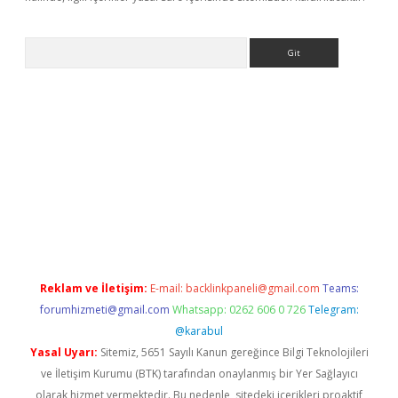
Arama
ncel adres
ilbet giriş adresi
www.betexper.xyz/
Reklam ve İletişim:
E-mail:
backlinkpaneli@gmail.com
Teams:
forumhizmeti@gmail.com
Whatsapp: 0262 606 0 726
Telegram:
@karabul
Yasal Uyarı:
Sitemiz, 5651 Sayılı Kanun gereğince Bilgi Teknolojileri
ve İletişim Kurumu (BTK) tarafından onaylanmış bir Yer Sağlayıcı
olarak hizmet vermektedir. Bu nedenle, sitedeki içerikleri proaktif