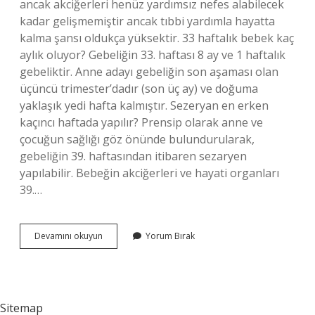
ancak akciğerleri henüz yardımsız nefes alabilecek
kadar gelişmemiştir ancak tıbbi yardımla hayatta
kalma şansı oldukça yüksektir. 33 haftalık bebek kaç
aylık oluyor? Gebeliğin 33. haftası 8 ay ve 1 haftalık
gebeliktir. Anne adayı gebeliğin son aşaması olan
üçüncü trimester’dadır (son üç ay) ve doğuma
yaklaşık yedi hafta kalmıştır. Sezeryan en erken
kaçıncı haftada yapılır? Prensip olarak anne ve
çocuğun sağlığı göz önünde bulundurularak,
gebeliğin 39. haftasından itibaren sezaryen
yapılabilir. Bebeğin akciğerleri ve hayati organları
39.…
33
Devamını okuyun
Yorum Bırak
Haftada
Sezeryan
Olur
Mu
Sitemap