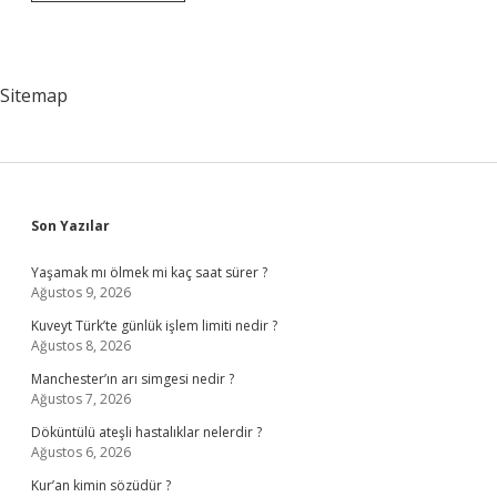
Yolu
Ile
Whatsapp
Kayıtları
Çıkar
Sitemap
Mı
Sidebar
Son Yazılar
Yaşamak mı ölmek mi kaç saat sürer ?
Ağustos 9, 2026
Kuveyt Türk’te günlük işlem limiti nedir ?
Ağustos 8, 2026
Manchester’ın arı simgesi nedir ?
Ağustos 7, 2026
Döküntülü ateşli hastalıklar nelerdir ?
Ağustos 6, 2026
Kur’an kimin sözüdür ?