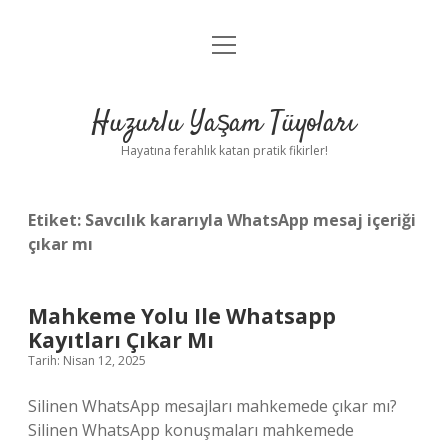
menüyü
Anasayfa
aç
Gizlilik Politikası
Huzurlu Yaşam Tüyoları
Yasal Uyarı
Hayatına ferahlık katan pratik fikirler!
Hakkımızda
Etiket:
Savcılık kararıyla WhatsApp mesaj içeriği
çıkar mı
Mahkeme Yolu Ile Whatsapp
Kayıtları Çıkar Mı
Tarih: Nisan 12, 2025
Silinen WhatsApp mesajları mahkemede çıkar mı?
Silinen WhatsApp konuşmaları mahkemede