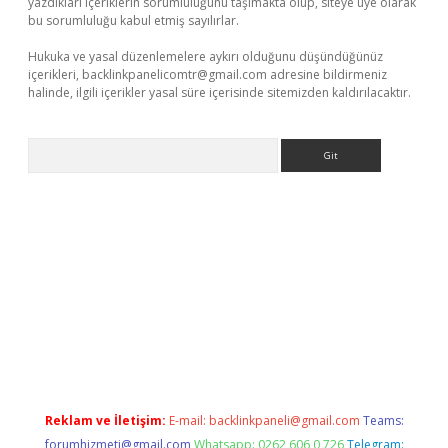
yazdıkları içeriklerin sorumluluğunu taşımakta olup, siteye üye olarak
bu sorumluluğu kabul etmiş sayılırlar.
Hukuka ve yasal düzenlemelere aykırı olduğunu düşündüğünüz
içerikleri,
backlinkpanelicomtr@gmail.com
adresine bildirmeniz
halinde, ilgili içerikler yasal süre içerisinde sitemizden kaldırılacaktır.
Arama
cel adres
ilbet giriş adresi
www.betexper.xyz/
Reklam ve İletişim:
E-mail:
backlinkpaneli@gmail.com
Teams:
forumhizmeti@gmail.com
Whatsapp: 0262 606 0 726
Telegram: