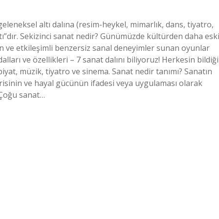
leneksel altı dalına (resim-heykel, mimarlık, dans, tiyatro,
ı”dır. Sekizinci sanat nedir? Günümüzde kültürden daha esk
lan ve etkileşimli benzersiz sanal deneyimler sunan oyunlar
arı ve özellikleri – 7 sanat dalını biliyoruz! Herkesin bildiği
ebiyat, müzik, tiyatro ve sinema. Sanat nedir tanımı? Sanatın
erisinin ve hayal gücünün ifadesi veya uygulaması olarak
 Çoğu sanat…