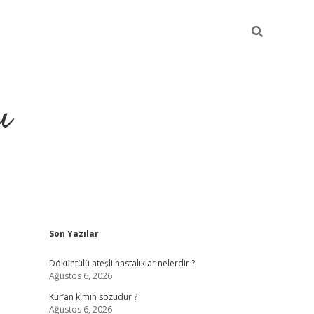
ı
Sidebar
Son Yazılar
ilbet giriş
ilbet güncel adre
Döküntülü ateşli hastalıklar nelerdir ?
Ağustos 6, 2026
Kur’an kimin sözüdür ?
Ağustos 6, 2026