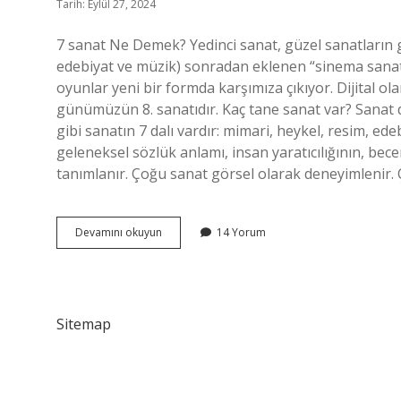
Tarih: Eylül 27, 2024
7 sanat Ne Demek? Yedinci sanat, güzel sanatların ge
edebiyat ve müzik) sonradan eklenen “sinema sanat
oyunlar yeni bir formda karşımıza çıkıyor. Dijital o
günümüzün 8. sanatıdır. Kaç tane sanat var? Sanat dall
gibi sanatın 7 dalı vardır: mimari, heykel, resim, ed
geleneksel sözlük anlamı, insan yaratıcılığının, bec
tanımlanır. Çoğu sanat görsel olarak deneyimlenir.
8
Devamını okuyun
14 Yorum
Sanat
Nedir
Sitemap