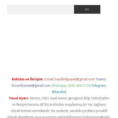
Arama
et güncel adres
ilbet giriş adresi
www.betexper.xyz/
Reklam ve İletişim:
E-mail:
backlinkpaneli@gmail.com
Teams:
forumhizmeti@gmail.com
Whatsapp: 0262 606 0 726
Telegram:
@karabul
Yasal Uyarı:
Sitemiz, 5651 Sayılı Kanun gereğince Bilgi Teknolojileri
ve İletişim Kurumu (BTK) tarafından onaylanmış bir Yer Sağlayıcı
olarak hizmet vermektedir. Bu nedenle, sitedeki içerikleri proaktif
olarak denetleme veya araştırma yükümlülüğümüz bulunmamaktadır.