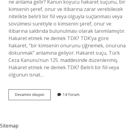
ne anlama gelir? Kanun koyucu hakaret suçunu, bir
kimsenin şeref, onur ve itibarına zarar verebilecek
nitelikte belirli bir fiil veya olguyla suçlanması veya
sövülmesi suretiyle o kimsenin şeref, onur ve
itibarına saldırıda bulunulması olarak tanımlamıştır.
Hakaret etmek ne demek TDK? TDK’ya göre
hakaret, “bir kimsenin onurunu çiğnemek, onuruna
dokunmak” anlamına geliyor. Hakaret suçu, Türk
Ceza Kanunu’nun 125. maddesinde düzenlenmiş.
Hakaret etmek ne demek TDK? Belirli bir fiil veya
olgunun isnat…
Hakaret
Devamını okuyun
14 Yorum
Etmek
Ne
Anlama
Gelir
Sitemap