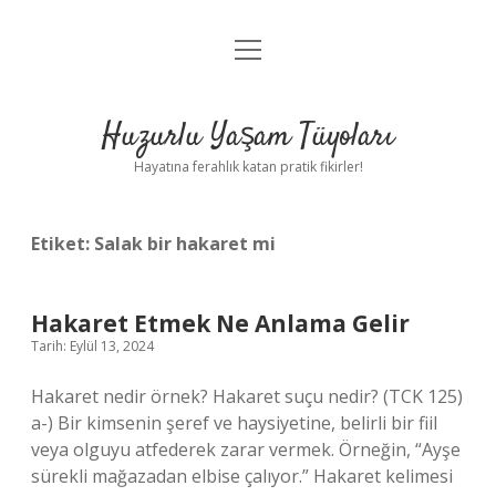
menüyü
Anasayfa
aç
Gizlilik Politikası
Huzurlu Yaşam Tüyoları
Yasal Uyarı
Hayatına ferahlık katan pratik fikirler!
Hakkımızda
Etiket:
Salak bir hakaret mi
Hakaret Etmek Ne Anlama Gelir
Tarih: Eylül 13, 2024
Hakaret nedir örnek? Hakaret suçu nedir? (TCK 125)
a-) Bir kimsenin şeref ve haysiyetine, belirli bir fiil
veya olguyu atfederek zarar vermek. Örneğin, “Ayşe
sürekli mağazadan elbise çalıyor.” Hakaret kelimesi