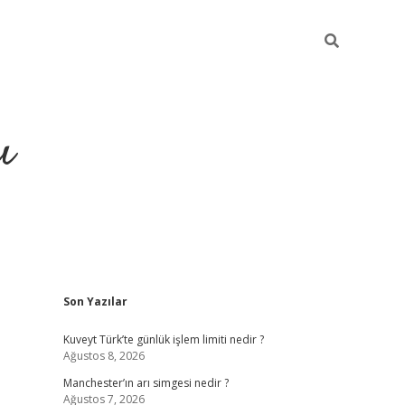
ı
Sidebar
Son Yazılar
ilbet giriş
ilbet güncel adr
Kuveyt Türk’te günlük işlem limiti nedir ?
Ağustos 8, 2026
Manchester’ın arı simgesi nedir ?
Ağustos 7, 2026