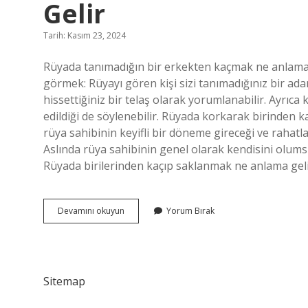
Gelir
Tarih: Kasım 23, 2024
Rüyada tanımadığın bir erkekten kaçmak ne anlama g
görmek: Rüyayı gören kişi sizi tanımadığınız bir ada
hissettiğiniz bir telaş olarak yorumlanabilir. Ayrıca
edildiği de söylenebilir. Rüyada korkarak birinden
rüya sahibinin keyifli bir döneme gireceği ve rahatl
Aslında rüya sahibinin genel olarak kendisini olums
Rüyada birilerinden kaçıp saklanmak ne anlama gel
Rüyada
Devamını okuyun
Yorum Bırak
Bir
Erkekten
Kaçmak
Ne
Anlama
Sitemap
Gelir