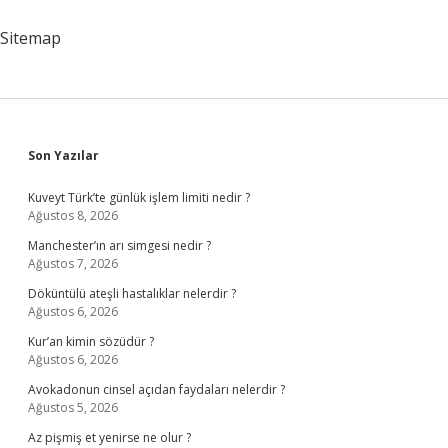
Ne
Anlama
Sitemap
Gelir
Sidebar
Son Yazılar
Kuveyt Türk’te günlük işlem limiti nedir ?
Ağustos 8, 2026
Manchester’ın arı simgesi nedir ?
Ağustos 7, 2026
Döküntülü ateşli hastalıklar nelerdir ?
Ağustos 6, 2026
Kur’an kimin sözüdür ?
Ağustos 6, 2026
Avokadonun cinsel açıdan faydaları nelerdir ?
Ağustos 5, 2026
Az pişmiş et yenirse ne olur ?