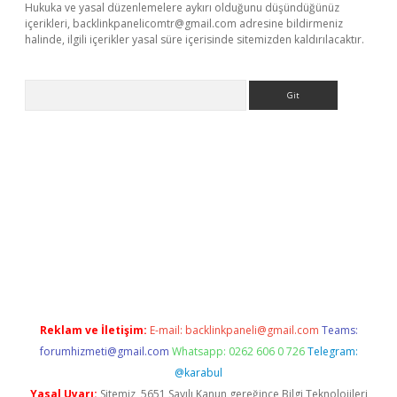
Hukuka ve yasal düzenlemelere aykırı olduğunu düşündüğünüz
içerikleri,
backlinkpanelicomtr@gmail.com
adresine bildirmeniz
halinde, ilgili içerikler yasal süre içerisinde sitemizden kaldırılacaktır.
Arama
ncel adres
ilbet giriş adresi
www.betexper.xyz/
Reklam ve İletişim:
E-mail:
backlinkpaneli@gmail.com
Teams:
forumhizmeti@gmail.com
Whatsapp: 0262 606 0 726
Telegram:
@karabul
Yasal Uyarı:
Sitemiz, 5651 Sayılı Kanun gereğince Bilgi Teknolojileri