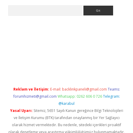
Arama
ncel adres
ilbet giriş adresi
www.betexper.xyz/
Reklam ve İletişim:
E-mail:
backlinkpaneli@gmail.com
Teams:
forumhizmeti@gmail.com
Whatsapp: 0262 606 0 726
Telegram:
@karabul
Yasal Uyarı:
Sitemiz, 5651 Sayılı Kanun gereğince Bilgi Teknolojileri
ve İletişim Kurumu (BTK) tarafından onaylanmış bir Yer Sağlayıcı
olarak hizmet vermektedir. Bu nedenle, sitedeki içerikleri proaktif
olarak denetleme veya araştırma yükümlülüğümüz bulunmamaktadır.