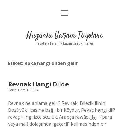
menüyü
Anasayfa
aç
Gizlilik Politikası
Huzurlu Yaşam Tüyoları
Yasal Uyarı
Hayatına ferahlık katan pratik fikirler!
Hakkımızda
Etiket:
Roka hangi dilden gelir
Revnak Hangi Dilde
Tarih: Ekim 1, 2024
Revnak ne anlama gelir? Revnak, Bilecik ilinin
Bozüyük ilçesine bağlı bir köydür. Revaç hangi dil?
revaç – İngilizce sözlük. Arapça rawāc رواج “(para
veya mal) dolaşımda, geçerli” kelimesinden bir