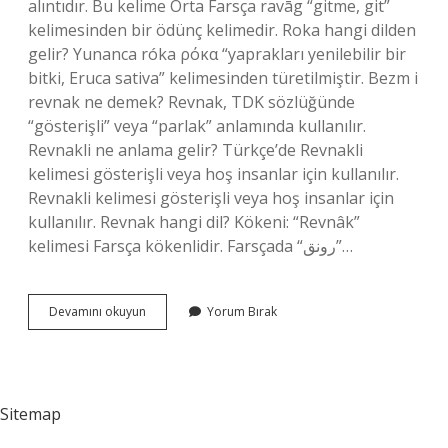
alıntıdır. Bu kelime Orta Farsça ravāg “gitme, git”
kelimesinden bir ödünç kelimedir. Roka hangi dilden
gelir? Yunanca róka ρόκα “yaprakları yenilebilir bir
bitki, Eruca sativa” kelimesinden türetilmiştir. Bezm i
revnak ne demek? Revnak, TDK sözlüğünde
“gösterişli” veya “parlak” anlamında kullanılır.
Revnakli ne anlama gelir? Türkçe’de Revnakli
kelimesi gösterişli veya hoş insanlar için kullanılır.
Revnakli kelimesi gösterişli veya hoş insanlar için
kullanılır. Revnak hangi dil? Kökeni: “Revnâk”
kelimesi Farsça kökenlidir. Farsçada “رونق”…
Revnak
Devamını okuyun
Yorum Bırak
Hangi
Dilde
Sitemap