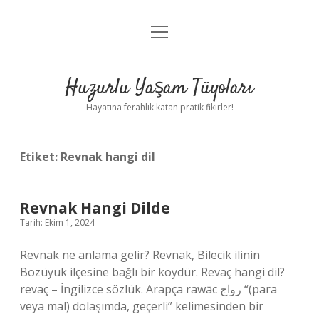
menüyü
Anasayfa
aç
Gizlilik Politikası
Huzurlu Yaşam Tüyoları
Yasal Uyarı
Hayatına ferahlık katan pratik fikirler!
Hakkımızda
Etiket:
Revnak hangi dil
Revnak Hangi Dilde
Tarih: Ekim 1, 2024
Revnak ne anlama gelir? Revnak, Bilecik ilinin
Bozüyük ilçesine bağlı bir köydür. Revaç hangi dil?
revaç – İngilizce sözlük. Arapça rawāc رواج “(para
veya mal) dolaşımda, geçerli” kelimesinden bir