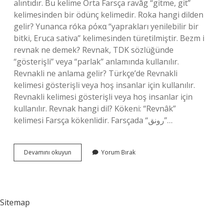
alıntıdır. Bu kelime Orta Farsça ravāg “gitme, git”
kelimesinden bir ödünç kelimedir. Roka hangi dilden
gelir? Yunanca róka ρόκα “yaprakları yenilebilir bir
bitki, Eruca sativa” kelimesinden türetilmiştir. Bezm i
revnak ne demek? Revnak, TDK sözlüğünde
“gösterişli” veya “parlak” anlamında kullanılır.
Revnakli ne anlama gelir? Türkçe’de Revnakli
kelimesi gösterişli veya hoş insanlar için kullanılır.
Revnakli kelimesi gösterişli veya hoş insanlar için
kullanılır. Revnak hangi dil? Kökeni: “Revnâk”
kelimesi Farsça kökenlidir. Farsçada “رونق”…
Revnak
Devamını okuyun
Yorum Bırak
Hangi
Dilde
Sitemap