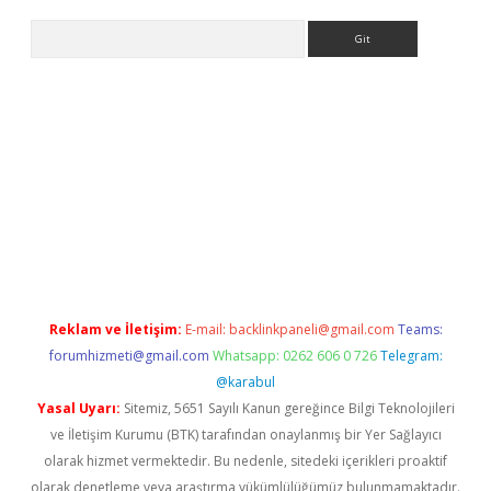
Arama
ncel adres
ilbet giriş adresi
www.betexper.xyz/
Reklam ve İletişim:
E-mail:
backlinkpaneli@gmail.com
Teams:
forumhizmeti@gmail.com
Whatsapp: 0262 606 0 726
Telegram:
@karabul
Yasal Uyarı:
Sitemiz, 5651 Sayılı Kanun gereğince Bilgi Teknolojileri
ve İletişim Kurumu (BTK) tarafından onaylanmış bir Yer Sağlayıcı
olarak hizmet vermektedir. Bu nedenle, sitedeki içerikleri proaktif
olarak denetleme veya araştırma yükümlülüğümüz bulunmamaktadır.