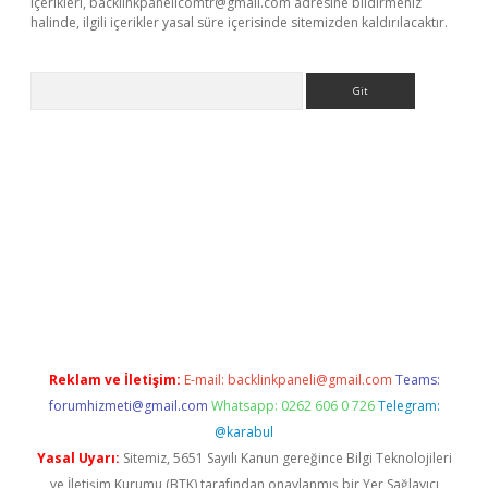
içerikleri,
backlinkpanelicomtr@gmail.com
adresine bildirmeniz
halinde, ilgili içerikler yasal süre içerisinde sitemizden kaldırılacaktır.
Arama
ncel adres
ilbet giriş adresi
www.betexper.xyz/
Reklam ve İletişim:
E-mail:
backlinkpaneli@gmail.com
Teams:
forumhizmeti@gmail.com
Whatsapp: 0262 606 0 726
Telegram:
@karabul
Yasal Uyarı:
Sitemiz, 5651 Sayılı Kanun gereğince Bilgi Teknolojileri
ve İletişim Kurumu (BTK) tarafından onaylanmış bir Yer Sağlayıcı