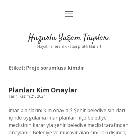
menüyü
Anasayfa
aç
Gizlilik Politikası
Huzurlu Yaşam Tüyoları
Yasal Uyarı
Hayatına ferahlık katan pratik fikirler!
Hakkımızda
Etiket:
Proje sorumlusu kimdir
Planları Kim Onaylar
Tarih: Kasım 21, 2024
İmar planlarını kim onaylar? Şehir belediye sınırları
içinde uygulama imar planları, ilçe belediye
meclisinin kararıyla şehir belediye meclisi tarafından
onaylanır. Belediye ve mücavir alan sınırları dışında;