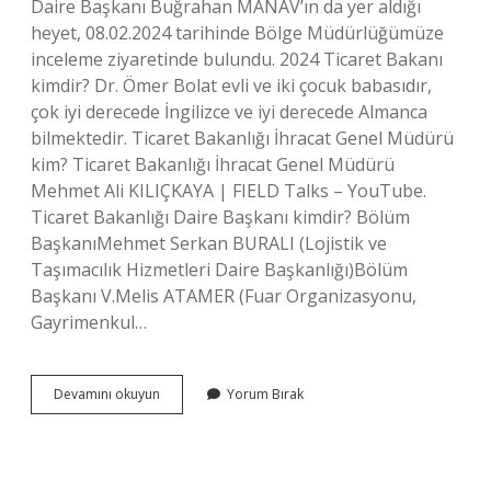
Daire Başkanı Buğrahan MANAV’ın da yer aldığı
heyet, 08.02.2024 tarihinde Bölge Müdürlüğümüze
inceleme ziyaretinde bulundu. 2024 Ticaret Bakanı
kimdir? Dr. Ömer Bolat evli ve iki çocuk babasıdır,
çok iyi derecede İngilizce ve iyi derecede Almanca
bilmektedir. Ticaret Bakanlığı İhracat Genel Müdürü
kim? Ticaret Bakanlığı İhracat Genel Müdürü
Mehmet Ali KILIÇKAYA | FIELD Talks – YouTube.
Ticaret Bakanlığı Daire Başkanı kimdir? Bölüm
BaşkanıMehmet Serkan BURALI (Lojistik ve
Taşımacılık Hizmetleri Daire Başkanlığı)Bölüm
Başkanı V.Melis ATAMER (Fuar Organizasyonu,
Gayrimenkul…
Ticaret
Devamını okuyun
Yorum Bırak
Bakanlığı
Genel
Müdürü
Kim