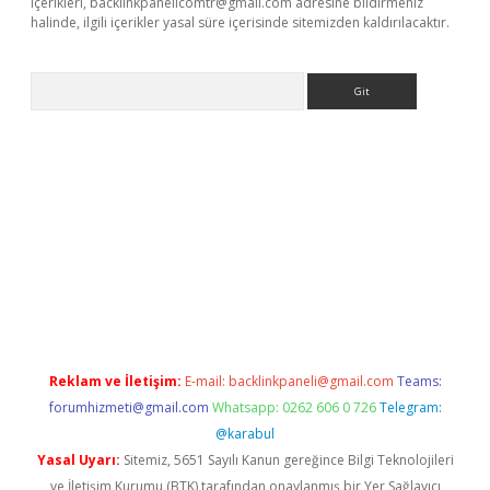
içerikleri,
backlinkpanelicomtr@gmail.com
adresine bildirmeniz
halinde, ilgili içerikler yasal süre içerisinde sitemizden kaldırılacaktır.
Arama
ncel adres
ilbet giriş adresi
www.betexper.xyz/
Reklam ve İletişim:
E-mail:
backlinkpaneli@gmail.com
Teams:
forumhizmeti@gmail.com
Whatsapp: 0262 606 0 726
Telegram:
@karabul
Yasal Uyarı:
Sitemiz, 5651 Sayılı Kanun gereğince Bilgi Teknolojileri
ve İletişim Kurumu (BTK) tarafından onaylanmış bir Yer Sağlayıcı