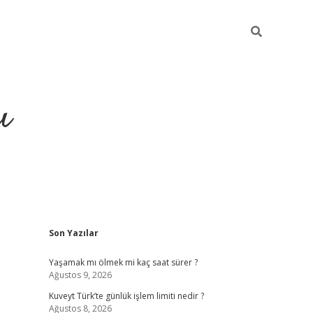
ı
Sidebar
Son Yazılar
ilbet giriş
ilbet güncel adre
Yaşamak mı ölmek mi kaç saat sürer ?
Ağustos 9, 2026
Kuveyt Türk’te günlük işlem limiti nedir ?
Ağustos 8, 2026