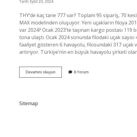
Tarih: Eylül 23, 2024
THY’de kaç tane 777 var? Toplam 95 sipariş, 70 kes
MAX modelinden oluşuyor. Yeni uçakların filoya 2016
var 2024? Ocak 2023’te taşınan kargo postası 119 b
tona ulaştı. Ocak 2024 sonunda filodaki uçak sayısı 
faaliyet gösteren 6 havayolu, filosundaki 317 uçak v
artırıyor. Türkiye’nin en büyük havayolu şirketi ola
Boeing
Devamını okuyun
8 Yorum
777
Thy
Kaç
Tane
Var
Sitemap