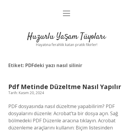
menüyü
Anasayfa
aç
Gizlilik Politikası
Huzurlu Yaşam Tüyoları
Yasal Uyarı
Hayatına ferahlık katan pratik fikirler!
Hakkımızda
Etiket:
PDFdeki yazı nasıl silinir
Pdf Metinde Düzeltme Nasıl Yapılır
Tarih: Kasım 20, 2024
PDF dosyasında nasıl düzeltme yapabilirim? PDF
dosyalarını düzenle: Acrobat’ta bir dosya açın. Sağ
bölmedeki PDF Düzenle aracına tıklayın. Acrobat
düzenleme araçlarını kullanın: Biçim listesinden