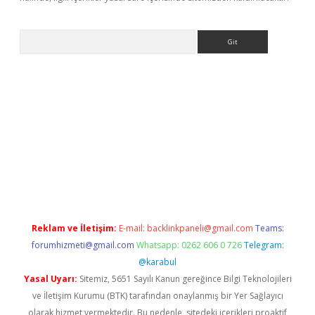
Arama
ncel adres
ilbet giriş adresi
www.betexper.xyz/
Reklam ve İletişim:
E-mail:
backlinkpaneli@gmail.com
Teams:
forumhizmeti@gmail.com
Whatsapp: 0262 606 0 726
Telegram:
@karabul
Yasal Uyarı:
Sitemiz, 5651 Sayılı Kanun gereğince Bilgi Teknolojileri
ve İletişim Kurumu (BTK) tarafından onaylanmış bir Yer Sağlayıcı
olarak hizmet vermektedir. Bu nedenle, sitedeki içerikleri proaktif