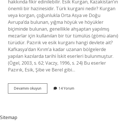
hakkında fikir edinilebilir. Esik Kurgan, Kazakistan’ın
önemli bir hazinesidir. Türk kurgani nedir? Kurgan
veya korgan, çoğunlukla Orta Asya ve Doğu
Avrupa’da bulunan, yığma höyük ve höyükler
biçiminde bulunan, genellikle ahşaptan yapılmış
mezarlar için kullanılan bir tür tümülüs (gömü alanı)
türüdür. Pazırık ve esik kurganı hangi devlete ait?
Kafkasya’dan Kırım’a kadar uzanan bölgelerde
yapılan kazılarda tarihi İskit eserleri bulunmuştur.
(Ögel, 2003, s. 62; Vaczy, 1996, s. 24) Bu eserler
Pazırık, Esik, Şibe ve Berel gibi…
Kurgan
Devamını okuyun
14 Yorum
Hangi
Uygarlığa
Aittir
Sitemap