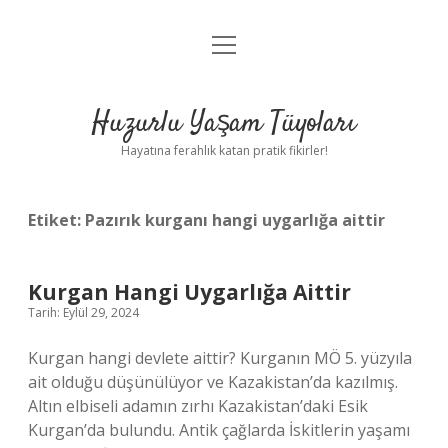
menüyü
Anasayfa
aç
Gizlilik Politikası
Huzurlu Yaşam Tüyoları
Yasal Uyarı
Hayatına ferahlık katan pratik fikirler!
Hakkımızda
Etiket:
Pazırık kurganı hangi uygarlığa aittir
Kurgan Hangi Uygarlığa Aittir
Tarih: Eylül 29, 2024
Kurgan hangi devlete aittir? Kurganın MÖ 5. yüzyıla
ait olduğu düşünülüyor ve Kazakistan’da kazılmış.
Altın elbiseli adamın zırhı Kazakistan’daki Esik
Kurgan’da bulundu. Antik çağlarda İskitlerin yaşamı