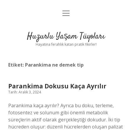
menüyü
Anasayfa
aç
Gizlilik Politikası
Huzurlu Yaşam Tüyoları
Yasal Uyarı
Hayatına ferahlık katan pratik fikirler!
Hakkımızda
Etiket:
Parankima ne demek tip
Parankima Dokusu Kaça Ayrılır
Tarih: Aralık 3, 2024
Parankima kaça ayrılır? Ayrıca bu doku, terleme,
fotosentez ve solunum gibi önemli metabolik
süreçlerin aktif olarak gerçekleştiği dokudur. İki tip
hücreden oluşur: düzenli hücrelerden oluşan palizat