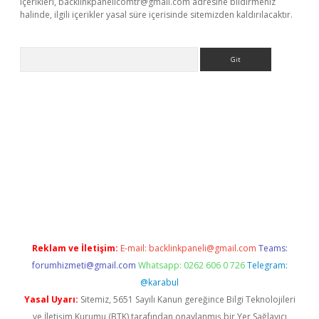
içerikleri,
backlinkpanelicomtr@gmail.com
adresine bildirmeniz
halinde, ilgili içerikler yasal süre içerisinde sitemizden kaldırılacaktır.
Arama
güncel adres
ilbet giriş adresi
www.betexper.xyz/
Reklam ve İletişim:
E-mail:
backlinkpaneli@gmail.com
Teams:
forumhizmeti@gmail.com
Whatsapp: 0262 606 0 726
Telegram:
@karabul
Yasal Uyarı:
Sitemiz, 5651 Sayılı Kanun gereğince Bilgi Teknolojileri
ve İletişim Kurumu (BTK) tarafından onaylanmış bir Yer Sağlayıcı