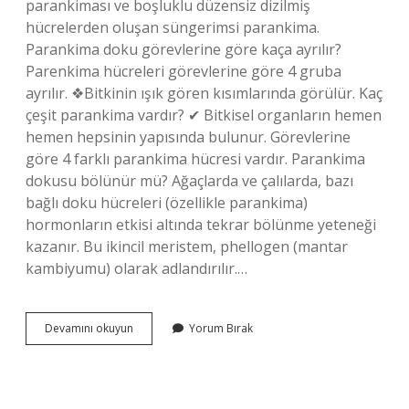
parankiması ve boşluklu düzensiz dizilmiş
hücrelerden oluşan süngerimsi parankima.
Parankima doku görevlerine göre kaça ayrılır?
Parenkima hücreleri görevlerine göre 4 gruba
ayrılır. ❖Bitkinin ışık gören kısımlarında görülür. Kaç
çeşit parankima vardır? ✔ Bitkisel organların hemen
hemen hepsinin yapısında bulunur. Görevlerine
göre 4 farklı parankima hücresi vardır. Parankima
dokusu bölünür mü? Ağaçlarda ve çalılarda, bazı
bağlı doku hücreleri (özellikle parankima)
hormonların etkisi altında tekrar bölünme yeteneği
kazanır. Bu ikincil meristem, phellogen (mantar
kambiyumu) ​​olarak adlandırılır.…
Parankima
Devamını okuyun
Yorum Bırak
Dokusu
Kaça
Ayrılır