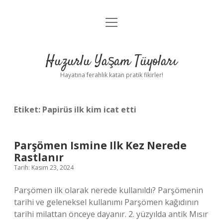
menüyü
Anasayfa
aç
Gizlilik Politikası
Huzurlu Yaşam Tüyoları
Yasal Uyarı
Hayatına ferahlık katan pratik fikirler!
Hakkımızda
Etiket:
Papirüs ilk kim icat etti
Parşömen Ismine Ilk Kez Nerede
Rastlanır
Tarih: Kasım 23, 2024
Parşömen ilk olarak nerede kullanıldı? Parşömenin
tarihi ve geleneksel kullanımı Parşömen kağıdının
tarihi milattan önceye dayanır. 2. yüzyılda antik Mısır