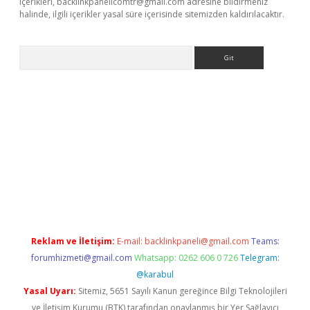
içerikleri,
backlinkpanelicomtr@gmail.com
adresine bildirmeniz
halinde, ilgili içerikler yasal süre içerisinde sitemizden kaldırılacaktır.
Arama
ncel adres
ilbet giriş adresi
www.betexper.xyz/
Reklam ve İletişim:
E-mail:
backlinkpaneli@gmail.com
Teams:
forumhizmeti@gmail.com
Whatsapp: 0262 606 0 726
Telegram:
@karabul
Yasal Uyarı:
Sitemiz, 5651 Sayılı Kanun gereğince Bilgi Teknolojileri
ve İletişim Kurumu (BTK) tarafından onaylanmış bir Yer Sağlayıcı