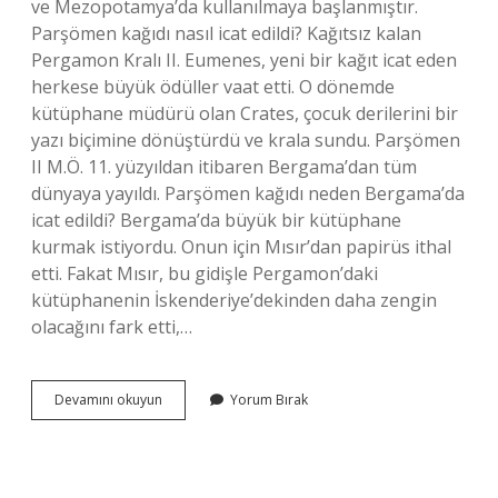
ve Mezopotamya’da kullanılmaya başlanmıştır.
Parşömen kağıdı nasıl icat edildi? Kağıtsız kalan
Pergamon Kralı II. Eumenes, yeni bir kağıt icat eden
herkese büyük ödüller vaat etti. O dönemde
kütüphane müdürü olan Crates, çocuk derilerini bir
yazı biçimine dönüştürdü ve krala sundu. Parşömen
II M.Ö. 11. yüzyıldan itibaren Bergama’dan tüm
dünyaya yayıldı. Parşömen kağıdı neden Bergama’da
icat edildi? Bergama’da büyük bir kütüphane
kurmak istiyordu. Onun için Mısır’dan papirüs ithal
etti. Fakat Mısır, bu gidişle Pergamon’daki
kütüphanenin İskenderiye’dekinden daha zengin
olacağını fark etti,…
Parşömen
Devamını okuyun
Yorum Bırak
Ismine
Ilk
Kez
Nerede