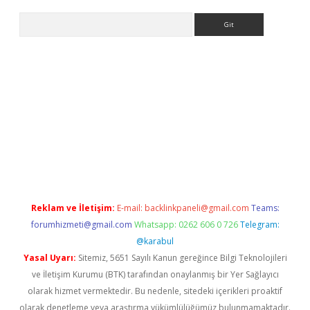
Arama
ncel adres
ilbet giriş adresi
www.betexper.xyz/
Reklam ve İletişim:
E-mail:
backlinkpaneli@gmail.com
Teams:
forumhizmeti@gmail.com
Whatsapp: 0262 606 0 726
Telegram:
@karabul
Yasal Uyarı:
Sitemiz, 5651 Sayılı Kanun gereğince Bilgi Teknolojileri
ve İletişim Kurumu (BTK) tarafından onaylanmış bir Yer Sağlayıcı
olarak hizmet vermektedir. Bu nedenle, sitedeki içerikleri proaktif
olarak denetleme veya araştırma yükümlülüğümüz bulunmamaktadır.