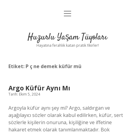
menüyü
Anasayfa
aç
Gizlilik Politikası
Huzurlu Yaşam Tüyoları
Yasal Uyarı
Hayatına ferahlık katan pratik fikirler!
Hakkımızda
Etiket:
P ç ne demek küfür mü
Argo Küfür Aynı Mı
Tarih: Ekim 5, 2024
Argoyla küfür aynı şey mi? Argo, saldırgan ve
aşağılayıcı sözler olarak kabul edilirken, küfür, sert
sözlerle kişilerin onuruna, kişiliğine ve iffetine
hakaret etmek olarak tanımlanmaktadır. Bok