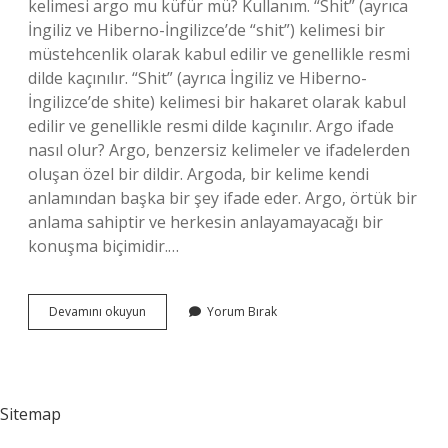
kelimesi argo mu küfür mü? Kullanım. “Shit” (ayrıca
İngiliz ve Hiberno-İngilizce’de “shit”) kelimesi bir
müstehcenlik olarak kabul edilir ve genellikle resmi
dilde kaçınılır. “Shit” (ayrıca İngiliz ve Hiberno-
İngilizce’de shite) kelimesi bir hakaret olarak kabul
edilir ve genellikle resmi dilde kaçınılır. Argo ifade
nasıl olur? Argo, benzersiz kelimeler ve ifadelerden
oluşan özel bir dildir. Argoda, bir kelime kendi
anlamından başka bir şey ifade eder. Argo, örtük bir
anlama sahiptir ve herkesin anlayamayacağı bir
konuşma biçimidir.…
Argo
Devamını okuyun
Yorum Bırak
Küfür
Aynı
Mı
Sitemap