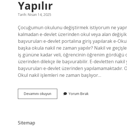
Yapılır
Tarih: Nisan 14, 2025
Çocuğumun okulunu değiştirmek istiyorum ne yapma
kalmadan e-devlet üzerinden okul veya alan değişikliğ
başvuruları e-devlet portalına giriş yapılarak e-Ok
başka okula nakil ne zaman yapılır? Nakil ve geçişler
iş gününe kadar veli, öğrencinin öğrenim gördüğü o
üzerinden dilekçe ile başvurabilir. E-devletten nakil 
başvuruları e-devlet üzerinden yapılamamaktadır
Okul nakil işlemleri ne zaman başlıyor…
Bir
Devamını okuyun
Yorum Bırak
Okuldan
Başka
Bir
Okula
Nakil
Sitemap
Nasıl