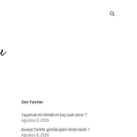
ı
Sidebar
Son Yazılar
ilbet giriş
ilbet güncel adre
Yaşamak mı ölmek mi kaç saat sürer ?
Ağustos 9, 2026
Kuveyt Türk’te günlük işlem limiti nedir ?
Ağustos 8, 2026