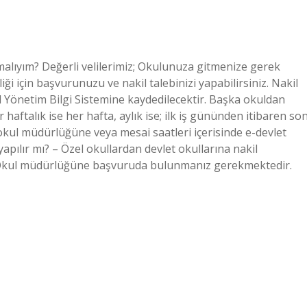
lıyım? Değerli velilerimiz; Okulunuza gitmenize gerek
i için başvurunuzu ve nakil talebinizi yapabilirsiniz. Nakil
ul Yönetim Bilgi Sistemine kaydedilecektir. Başka okuldan
 haftalık ise her hafta, aylık ise; ilk iş gününden itibaren so
kul müdürlüğüne veya mesai saatleri içerisinde e-devlet
yapılır mı? – Özel okullardan devlet okullarına nakil
. Okul müdürlüğüne başvuruda bulunmanız gerekmektedir.