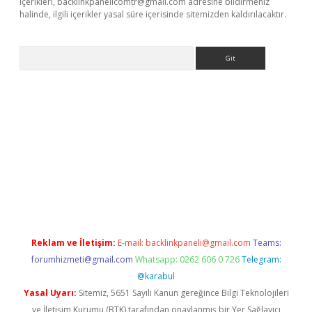
içerikleri,
backlinkpanelicomtr@gmail.com
adresine bildirmeniz
halinde, ilgili içerikler yasal süre içerisinde sitemizden kaldırılacaktır.
Arama
ncel adres
ilbet giriş adresi
www.betexper.xyz/
Reklam ve İletişim:
E-mail:
backlinkpaneli@gmail.com
Teams:
forumhizmeti@gmail.com
Whatsapp: 0262 606 0 726
Telegram:
@karabul
Yasal Uyarı:
Sitemiz, 5651 Sayılı Kanun gereğince Bilgi Teknolojileri
ve İletişim Kurumu (BTK) tarafından onaylanmış bir Yer Sağlayıcı