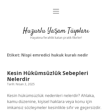
menüyü
Anasayfa
aç
Gizlilik Politikası
Huzurlu Yaşam Tüyoları
Yasal Uyarı
Hayatına ferahlık katan pratik fikirler!
Hakkımızda
Etiket:
Nispi emredici hukuk kuralı nedir
Kesin Hükümsüzlük Sebepleri
Nelerdir
Tarih: Nisan 3, 2025
Kesin hükümsüzlük nedenleri nelerdir? Ahlaka,
kamu düzenine, kişisel haklara veya konu için
imkansız sözleşmeler kesinlikle sıfır ve geçersizdir.