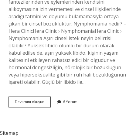
fantezilerinden ve eylemlerinden kendisini
alıkoymasına izin vermemesi ve cinsel ilişkilerinde
aradığı tatmini ve doyumu bulamamasıyla ortaya
çıkan bir cinsel bozukluktur: Nymphomania nedir? –
Hera ClinicHera Clinic › NymphomaniaHera Clinic ›
Nymphomania Aşırı cinsel istek neyin belirtisi
olabilir? Yüksek libido olumlu bir durum olarak
kabul edilse de, aşırı yüksek libido, kişinin yaşam
kalitesini etkileyen rahatsız edici bir olgudur ve
hormonal dengesizliğin, nörolojik bir bozukluğun
veya hiperseksüalite gibi bir ruh hali bozukluğunun
işareti olabilir. Güçlü bir libido ile…
Seksomanyak
Devamını okuyun
6 Yorum
Hastalığı
Nedir
Sitemap