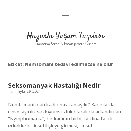
menüyü
Anasayfa
aç
Gizlilik Politikası
Huzurlu Yaşam Tüyoları
Yasal Uyarı
Hayatına ferahlık katan pratik fikirler!
Hakkımızda
Etiket:
Nemfomani tedavi edilmezse ne olur
Seksomanyak Hastalığı Nedir
Tarih: Eylül 29, 2024
Nemfomani olan kadın nasıl anlaşılır? Kadınlarda
cinsel aşırılık ve doyumsuzluk olarak da adlandırılan
“Nymphomania”, bir kadının birbiri ardına farklı
erkeklerle cinsel ilişkiye girmesi, cinsel