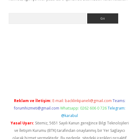
Arama
ncel adres
ilbet giriş adresi
www.betexper.xyz/
Reklam ve İletişim:
E-mail:
backlinkpaneli@gmail.com
Teams:
forumhizmeti@gmail.com
Whatsapp: 0262 606 0 726
Telegram:
@karabul
Yasal Uyarı:
Sitemiz, 5651 Sayılı Kanun gereğince Bilgi Teknolojileri
ve İletişim Kurumu (BTK) tarafından onaylanmış bir Yer Sağlayıcı
olarak hizmet vermektedir. Bu nedenle, sitedeki içerikleri proaktif