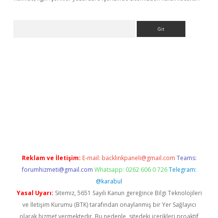
Arama
ncel adres
ilbet giriş adresi
www.betexper.xyz/
Reklam ve İletişim:
E-mail:
backlinkpaneli@gmail.com
Teams:
forumhizmeti@gmail.com
Whatsapp: 0262 606 0 726
Telegram:
@karabul
Yasal Uyarı:
Sitemiz, 5651 Sayılı Kanun gereğince Bilgi Teknolojileri
ve İletişim Kurumu (BTK) tarafından onaylanmış bir Yer Sağlayıcı
olarak hizmet vermektedir. Bu nedenle, sitedeki içerikleri proaktif