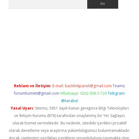
Arama
ncel adres
ilbet giriş adresi
www.betexper.xyz/
Reklam ve İletişim:
E-mail:
backlinkpaneli@gmail.com
Teams:
forumhizmeti@gmail.com
Whatsapp: 0262 606 0 726
Telegram:
@karabul
Yasal Uyarı:
Sitemiz, 5651 Sayılı Kanun gereğince Bilgi Teknolojileri
ve İletişim Kurumu (BTK) tarafından onaylanmış bir Yer Sağlayıcı
olarak hizmet vermektedir. Bu nedenle, sitedeki içerikleri proaktif
olarak denetleme veya araştırma yükümlülüğümüz bulunmamaktadır.
Ancak, üyelerimiz yazdıkları içeriklerin sorumluluğunu taşımakta olup,