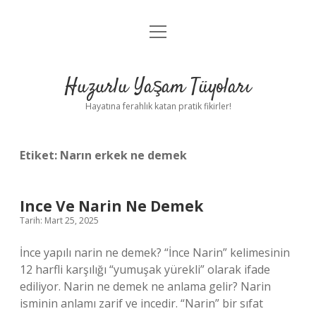
menüyü
Anasayfa
aç
Gizlilik Politikası
Huzurlu Yaşam Tüyoları
Yasal Uyarı
Hayatına ferahlık katan pratik fikirler!
Hakkımızda
Etiket:
Narın erkek ne demek
Ince Ve Narin Ne Demek
Tarih: Mart 25, 2025
İnce yapılı narin ne demek? “İnce Narin” kelimesinin
12 harfli karşılığı “yumuşak yürekli” olarak ifade
ediliyor. Narin ne demek ne anlama gelir? Narin
isminin anlamı zarif ve incedir. “Narin” bir sıfat