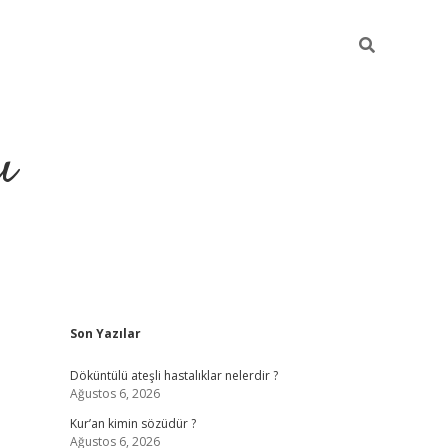
ı
Sidebar
Son Yazılar
ilbet giriş
ilbet güncel adres
Döküntülü ateşli hastalıklar nelerdir ?
Ağustos 6, 2026
Kur’an kimin sözüdür ?
Ağustos 6, 2026