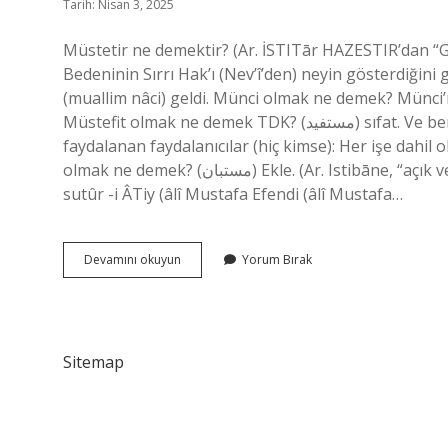
Tarih: Nisan 3, 2025
Müstetir ne demektir? (Ar. İSTITār HAZESTIR’dan “Gizl
Bedeninin Sırrı Hak’ı (Nev’î’den) neyin gösterdiğini
(muallim nâci) geldi. Münci olmak ne demek? Münci’nin
Müstefit olmak ne demek TDK? (ﻣﺴﺘﻔﻴﺪ) sıfat. Ve ben. (Ar. Mustef’ten “fayda” yığılması.) Avantajları, bundan
faydalanan faydalanıcılar (hiç kimse): Her işe dahil
olmak ne demek? (ﻣﺴﺘﺒﺎﻥ) Ekle. (Ar. Istibāne, “açık ve anlaşılabilir”), açıkça ortaya koyan “açık ve anlaşılabilir”),
sutûr -i ÂTiy (âlî Mustafa Efendi (âlî Mustafa…
Müstetir
Devamını okuyun
Yorum Bırak
Olmak
Ne
Demek
Sitemap