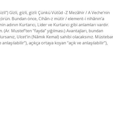
i”) Gizli, gizli, gizli: Çünkü Vütûd -Z Mezâhir / A Veche’nin
 görün. Bundan önce, Cihân-z mütir / element-i nihânın’a
 adının Kurtarıcı, Lider ve Kurtarıcı gibi anlamları vardır.
 olursanız, Ulcet’in (Nâmık Kemal) sahibi olacaksınız. Müsteba