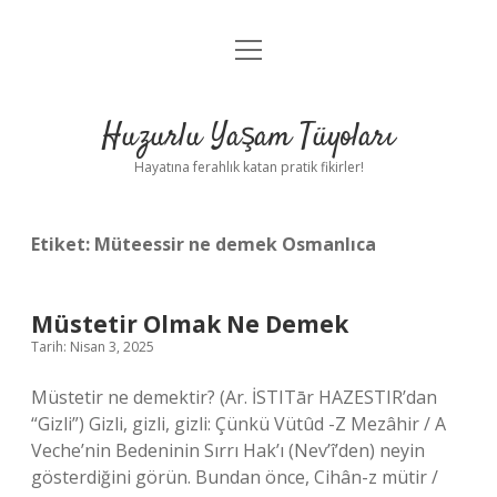
menüyü
Anasayfa
aç
Gizlilik Politikası
Huzurlu Yaşam Tüyoları
Yasal Uyarı
Hayatına ferahlık katan pratik fikirler!
Hakkımızda
Etiket:
Müteessir ne demek Osmanlıca
Müstetir Olmak Ne Demek
Tarih: Nisan 3, 2025
Müstetir ne demektir? (Ar. İSTITār HAZESTIR’dan
“Gizli”) Gizli, gizli, gizli: Çünkü Vütûd -Z Mezâhir / A
Veche’nin Bedeninin Sırrı Hak’ı (Nev’î’den) neyin
gösterdiğini görün. Bundan önce, Cihân-z mütir /