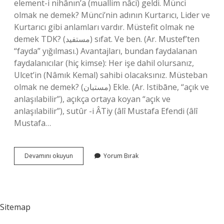
element-i nihânın’a (muallim nâci) geldi. Münci
olmak ne demek? Münci’nin adının Kurtarıcı, Lider ve
Kurtarıcı gibi anlamları vardır. Müstefit olmak ne
demek TDK? (ﻣﺴﺘﻔﻴﺪ) sıfat. Ve ben. (Ar. Mustef’ten
“fayda” yığılması.) Avantajları, bundan faydalanan
faydalanıcılar (hiç kimse): Her işe dahil olursanız,
Ulcet’in (Nâmık Kemal) sahibi olacaksınız. Müsteban
olmak ne demek? (ﻣﺴﺘﺒﺎﻥ) Ekle. (Ar. Istibāne, “açık ve
anlaşılabilir”), açıkça ortaya koyan “açık ve
anlaşılabilir”), sutûr -i ÂTiy (âlî Mustafa Efendi (âlî
Mustafa…
Müstetir
Devamını okuyun
Yorum Bırak
Olmak
Ne
Demek
Sitemap