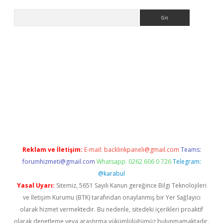
Arama
ncel adres
ilbet giriş adresi
www.betexper.xyz/
Reklam ve İletişim:
E-mail:
backlinkpaneli@gmail.com
Teams:
forumhizmeti@gmail.com
Whatsapp: 0262 606 0 726
Telegram:
@karabul
Yasal Uyarı:
Sitemiz, 5651 Sayılı Kanun gereğince Bilgi Teknolojileri
ve İletişim Kurumu (BTK) tarafından onaylanmış bir Yer Sağlayıcı
olarak hizmet vermektedir. Bu nedenle, sitedeki içerikleri proaktif
olarak denetleme veya araştırma yükümlülüğümüz bulunmamaktadır.