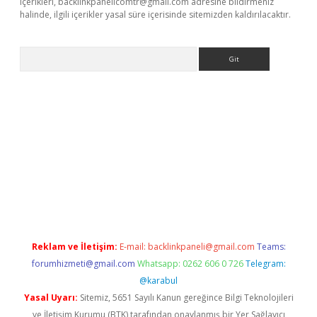
içerikleri,
backlinkpanelicomtr@gmail.com
adresine bildirmeniz
halinde, ilgili içerikler yasal süre içerisinde sitemizden kaldırılacaktır.
Arama
ncel adres
ilbet giriş adresi
www.betexper.xyz/
Reklam ve İletişim:
E-mail:
backlinkpaneli@gmail.com
Teams:
forumhizmeti@gmail.com
Whatsapp: 0262 606 0 726
Telegram:
@karabul
Yasal Uyarı:
Sitemiz, 5651 Sayılı Kanun gereğince Bilgi Teknolojileri
ve İletişim Kurumu (BTK) tarafından onaylanmış bir Yer Sağlayıcı