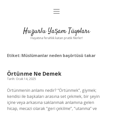
menüyü
Anasayfa
aç
Gizlilik Politikası
Huzurlu Yaşam Tüyoları
Yasal Uyarı
Hayatına ferahlık katan pratik fikirler!
Hakkımızda
Etiket:
Müslümanlar neden başörtüsü takar
Örtünme Ne Demek
Tarih: Ocak 14, 2025
Örtünmenin anlamı nedir? “Örtünmek”, giymek;
kendisi ile başkaları arasına set çekmek, bir şeyin
içine veya arkasına saklanmak anlamına gelen
hicap, mecazi olarak “geri çekilme”, “utanma” ve