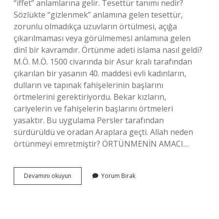
“iffet” anlamlarına gelir. Tesettür tanımı nedir?
Sözlükte “gizlenmek” anlamına gelen tesettür,
zorunlu olmadıkça uzuvların örtülmesi, açığa
çıkarılmaması veya görülmemesi anlamına gelen
dinî bir kavramdır. Örtünme adeti islama nasıl geldi?
M.Ö. M.Ö. 1500 civarında bir Asur kralı tarafından
çıkarılan bir yasanın 40. maddesi evli kadınların,
dulların ve tapınak fahişelerinin başlarını
örtmelerini gerektiriyordu. Bekar kızların,
cariyelerin ve fahişelerin başlarını örtmeleri
yasaktır. Bu uygulama Persler tarafından
sürdürüldü ve oradan Araplara geçti. Allah neden
örtünmeyi emretmiştir? ÖRTÜNMENİN AMACI…
Örtünme
Devamını okuyun
Yorum Bırak
Ne
Demek