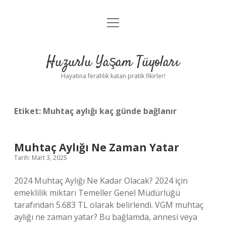
menüyü
Anasayfa
aç
Gizlilik Politikası
Huzurlu Yaşam Tüyoları
Yasal Uyarı
Hayatına ferahlık katan pratik fikirler!
Hakkımızda
Etiket:
Muhtaç aylığı kaç günde bağlanır
Muhtaç Aylığı Ne Zaman Yatar
Tarih: Mart 3, 2025
2024 Muhtaç Aylığı Ne Kadar Olacak? 2024 için
emeklilik miktarı Temeller Genel Müdürlüğü
tarafından 5.683 TL olarak belirlendi. VGM muhtaç
aylığı ne zaman yatar? Bu bağlamda, annesi veya