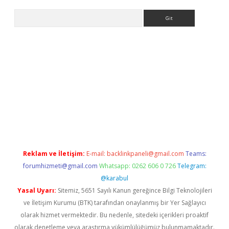
Arama
ncel adres
ilbet giriş adresi
www.betexper.xyz/
Reklam ve İletişim:
E-mail:
backlinkpaneli@gmail.com
Teams:
forumhizmeti@gmail.com
Whatsapp: 0262 606 0 726
Telegram:
@karabul
Yasal Uyarı:
Sitemiz, 5651 Sayılı Kanun gereğince Bilgi Teknolojileri
ve İletişim Kurumu (BTK) tarafından onaylanmış bir Yer Sağlayıcı
olarak hizmet vermektedir. Bu nedenle, sitedeki içerikleri proaktif
olarak denetleme veya araştırma yükümlülüğümüz bulunmamaktadır.