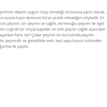
nirinin diyetin uygun olup olmadığı sorusuna yanıt olarak,
usuna hayır demenin biraz pratik olmadığını söyledik. En
in peyniri, lor peyniri ve sağlık, ekremoğlu peyniri ile ilgili
i coğrafi bir sinyal kaydıdır ve tüm peynir sağlık açısından
 kaşardan farkı ne? Çedar peyniri ve mozzarella peyniri
i bir peynirdir ve genellikle inek, keçi veya koyun sütünden
ğurma ile yapılır…