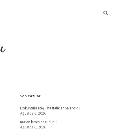
ı
Sidebar
Son Yazılar
ilbet giriş
ilbet güncel adre
Döküntülü ateşli hastalıklar nelerdir ?
Ağustos 6, 2026
Kur’an kimin sözüdür ?
Ağustos 6, 2026