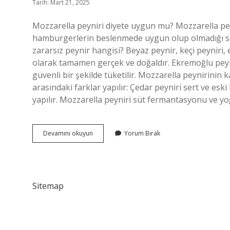
Tarih: Mart 21, 2025
Mozzarella peyniri diyete uygun mu? Mozzarella pey
hamburgerlerin beslenmede uygun olup olmadığı sor
zararsız peynir hangisi? Beyaz peynir, keçi peyniri, ez
olarak tamamen gerçek ve doğaldır. Ekremoğlu peynir
güvenli bir şekilde tüketilir. Mozzarella peynirinin
arasındaki farklar yapılır: Çedar peyniri sert ve esk
yapılır. Mozzarella peyniri süt fermantasyonu ve yo
Mozzarella
Devamını okuyun
Yorum Bırak
Peyniri
Sağlıklı
Mı
Sitemap