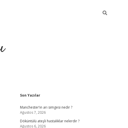
ı
Sidebar
Son Yazılar
Manchester’ın arı simgesi nedir ?
Ağustos 7, 2026
Döküntülü ateşli hastalıklar nelerdir ?
Ağustos 6, 2026