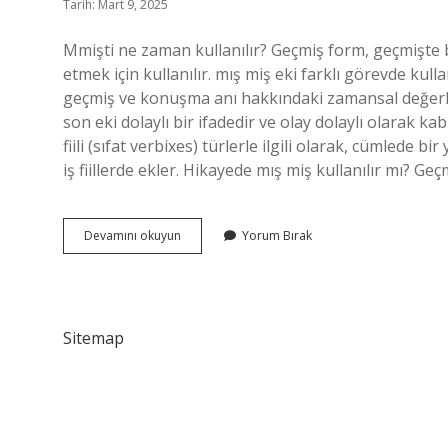
Tarih: Mart 9, 2025
Mmişti ne zaman kullanılır? Geçmiş form, geçmişte 
etmek için kullanılır. mış miş eki farklı görevde ku
geçmiş ve konuşma anı hakkındaki zamansal değerler
son eki dolaylı bir ifadedir ve olay dolaylı olarak kabu
fiili (sıfat verbixes) türlerle ilgili olarak, cümlede bir y
iş fiillerde ekler. Hikayede mış miş kullanılır mı? G
Mış
Devamını okuyun
Yorum Bırak
Mış
Eki
Nedir
Sitemap