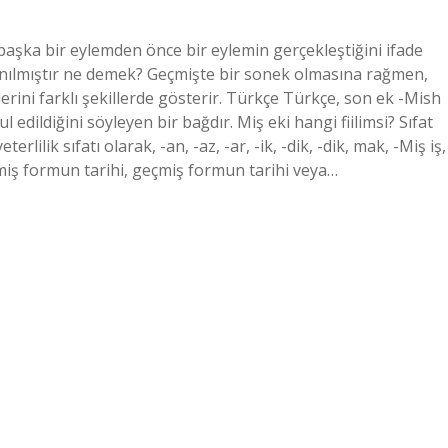
başka bir eylemden önce bir eylemin gerçekleştiğini ifade
llanılmıştır ne demek? Geçmişte bir sonek olmasına rağmen,
ini farklı şekillerde gösterir. Türkçe Türkçe, son ek -Mish
l edildiğini söyleyen bir bağdır. Miş eki hangi fiilimsi? Sıfat
eterlilik sıfatı olarak, -an, -az, -ar, -ik, -dik, -dik, mak, -Miş iş,
eçmiş formun tarihi, geçmiş formun tarihi veya…