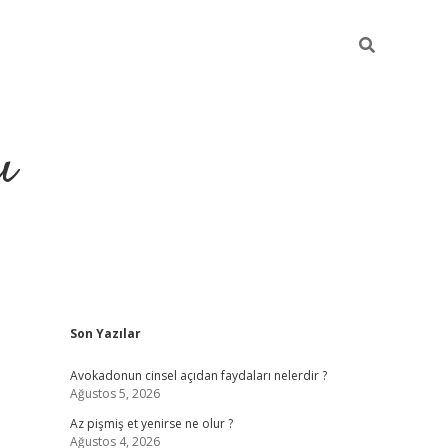
ı
Sidebar
Son Yazılar
ilbet giriş
ilbet güncel adre
Avokadonun cinsel açıdan faydaları nelerdir ?
Ağustos 5, 2026
Az pişmiş et yenirse ne olur ?
Ağustos 4, 2026