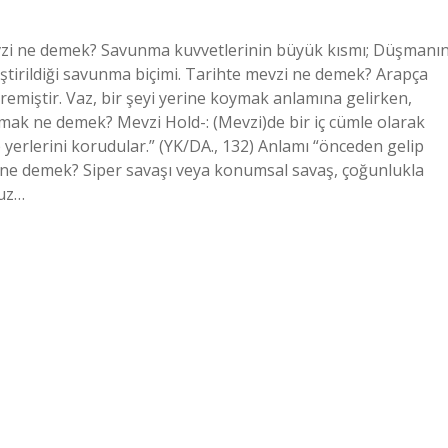
 mevzi ne demek? Savunma kuvvetlerinin büyük kısmı; Düşmanı
eştirildiği savunma biçimi. Tarihte mevzi ne demek? Arapça
remiştir. Vaz, bir şeyi yerine koymak anlamına gelirken,
lmak ne demek? Mevzi Hold-: (Mevzi)de bir iç cümle olarak
p yerlerini korudular.” (YK/DA., 132) Anlamı “önceden gelip
i ne demek? Siper savaşı veya konumsal savaş, çoğunlukla
ruz…