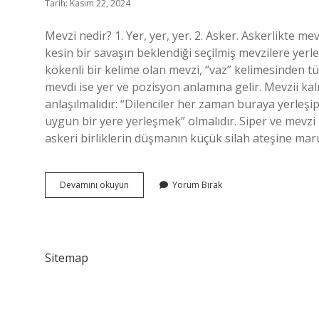
Tarih: Kasım 22, 2024
Mevzi nedir? 1. Yer, yer, yer. 2. Asker. Askerlikte
kesin bir savaşın beklendiği seçilmiş mevzilere yerl
kökenli bir kelime olan mevzi, “vaz” kelimesinden tü
mevdi ise yer ve pozisyon anlamına gelir. Mevzii ka
anlaşılmalıdır: “Dilenciler her zaman buraya yerleşi
uygun bir yere yerleşmek” olmalıdır. Siper ve mevz
askeri birliklerin düşmanın küçük silah ateşine ma
Mevzi
Devamını okuyun
Yorum Bırak
Ne
Anlama
Gelir
Sitemap