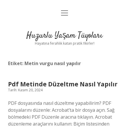
menüyü
Anasayfa
aç
Gizlilik Politikası
Huzurlu Yaşam Tüyoları
Yasal Uyarı
Hayatına ferahlık katan pratik fikirler!
Hakkımızda
Etiket:
Metin vurgu nasıl yapılır
Pdf Metinde Düzeltme Nasıl Yapılır
Tarih: Kasım 20, 2024
PDF dosyasında nasıl düzeltme yapabilirim? PDF
dosyalarını düzenle: Acrobat’ta bir dosya açın. Sağ
bölmedeki PDF Düzenle aracına tıklayın. Acrobat
düzenleme araçlarını kullanın: Biçim listesinden