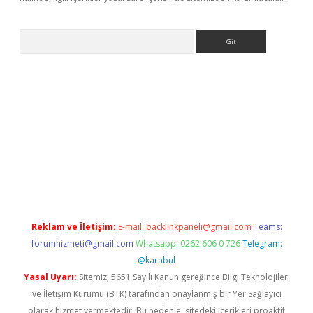
Arama
ncel adres
ilbet giriş adresi
www.betexper.xyz/
Reklam ve İletişim:
E-mail:
backlinkpaneli@gmail.com
Teams:
forumhizmeti@gmail.com
Whatsapp: 0262 606 0 726
Telegram:
@karabul
Yasal Uyarı:
Sitemiz, 5651 Sayılı Kanun gereğince Bilgi Teknolojileri
ve İletişim Kurumu (BTK) tarafından onaylanmış bir Yer Sağlayıcı
olarak hizmet vermektedir. Bu nedenle, sitedeki içerikleri proaktif