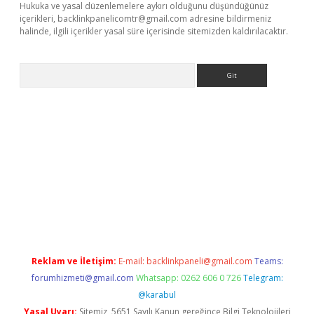
Hukuka ve yasal düzenlemelere aykırı olduğunu düşündüğünüz
içerikleri,
backlinkpanelicomtr@gmail.com
adresine bildirmeniz
halinde, ilgili içerikler yasal süre içerisinde sitemizden kaldırılacaktır.
Arama
ncel adres
ilbet giriş adresi
www.betexper.xyz/
Reklam ve İletişim:
E-mail:
backlinkpaneli@gmail.com
Teams:
forumhizmeti@gmail.com
Whatsapp: 0262 606 0 726
Telegram:
@karabul
Yasal Uyarı:
Sitemiz, 5651 Sayılı Kanun gereğince Bilgi Teknolojileri