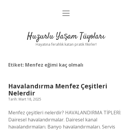
menüyü
Anasayfa
aç
Gizlilik Politikası
Huzurlu Yaşam Tüyoları
Yasal Uyarı
Hayatına ferahlık katan pratik fikirler!
Hakkımızda
Etiket:
Menfez eğimi kaç olmalı
Havalandırma Menfez Çeşitleri
Nelerdir
Tarih: Mart 18, 2025
Menfez çeşitleri nelerdir? HAVALANDIRMA TİPLERİ:
Dairesel havalandırmalar. Dairesel kanal
havalandırmaları. Banyo havalandırmaları. Servis