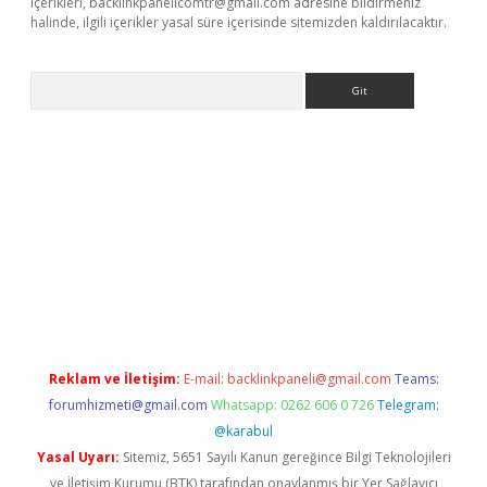
içerikleri,
backlinkpanelicomtr@gmail.com
adresine bildirmeniz
halinde, ilgili içerikler yasal süre içerisinde sitemizden kaldırılacaktır.
Arama
ncel adres
ilbet giriş adresi
www.betexper.xyz/
Reklam ve İletişim:
E-mail:
backlinkpaneli@gmail.com
Teams:
forumhizmeti@gmail.com
Whatsapp: 0262 606 0 726
Telegram:
@karabul
Yasal Uyarı:
Sitemiz, 5651 Sayılı Kanun gereğince Bilgi Teknolojileri
ve İletişim Kurumu (BTK) tarafından onaylanmış bir Yer Sağlayıcı