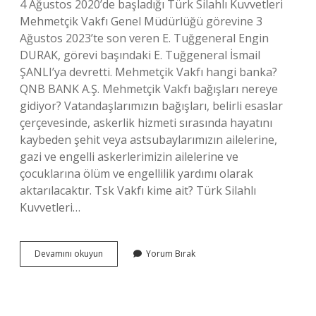
4 Ağustos 2020’de başladığı Türk Silahlı Kuvvetleri
Mehmetçik Vakfı Genel Müdürlüğü görevine 3
Ağustos 2023’te son veren E. Tuğgeneral Engin
DURAK, görevi başındaki E. Tuğgeneral İsmail
ŞANLI’ya devretti. Mehmetçik Vakfı hangi banka?
QNB BANK A.Ş. Mehmetçik Vakfı bağışları nereye
gidiyor? Vatandaşlarımızın bağışları, belirli esaslar
çerçevesinde, askerlik hizmeti sırasında hayatını
kaybeden şehit veya astsubaylarımızın ailelerine,
gazi ve engelli askerlerimizin ailelerine ve
çocuklarına ölüm ve engellilik yardımı olarak
aktarılacaktır. Tsk Vakfı kime ait? Türk Silahlı
Kuvvetleri…
Mehmetçik
Devamını okuyun
Yorum Bırak
Vakfı
Kime
Ait