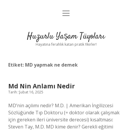
menüyü
Anasayfa
aç
Gizlilik Politikası
Huzurlu Yaşam Tüyoları
Yasal Uyarı
Hayatına ferahlık katan pratik fikirler!
Hakkımızda
Etiket:
MD yapmak ne demek
Md Nin Anlamı Nedir
Tarih: Şubat 16, 2025
MD’nin açılımı nedir? M.D. | Amerikan İngilizcesi
Sözlüğünde Tıp Doktoru (= doktor olarak çalışmak
için gereken ileri üniversite derecesi) kısaltması:
Steven Tay, M.D. MD kime denir? Gerekli eğitimi