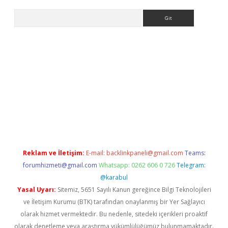
Arama
ncel adres
ilbet giriş adresi
www.betexper.xyz/
Reklam ve İletişim:
E-mail:
backlinkpaneli@gmail.com
Teams:
forumhizmeti@gmail.com
Whatsapp: 0262 606 0 726
Telegram:
@karabul
Yasal Uyarı:
Sitemiz, 5651 Sayılı Kanun gereğince Bilgi Teknolojileri
ve İletişim Kurumu (BTK) tarafından onaylanmış bir Yer Sağlayıcı
olarak hizmet vermektedir. Bu nedenle, sitedeki içerikleri proaktif
olarak denetleme veya araştırma yükümlülüğümüz bulunmamaktadır.