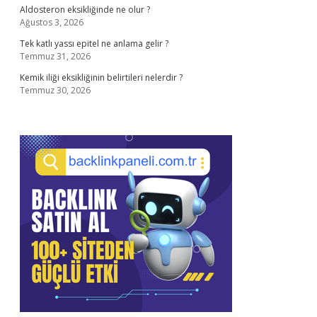
Aldosteron eksikliğinde ne olur ?
Ağustos 3, 2026
Tek katlı yassı epitel ne anlama gelir ?
Temmuz 31, 2026
Kemik iliği eksikliğinin belirtileri nelerdir ?
Temmuz 30, 2026