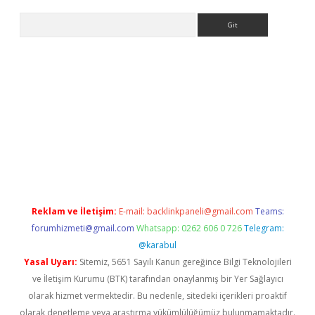
Arama
ncel adres
ilbet giriş adresi
www.betexper.xyz/
Reklam ve İletişim:
E-mail:
backlinkpaneli@gmail.com
Teams:
forumhizmeti@gmail.com
Whatsapp: 0262 606 0 726
Telegram:
@karabul
Yasal Uyarı:
Sitemiz, 5651 Sayılı Kanun gereğince Bilgi Teknolojileri
ve İletişim Kurumu (BTK) tarafından onaylanmış bir Yer Sağlayıcı
olarak hizmet vermektedir. Bu nedenle, sitedeki içerikleri proaktif
olarak denetleme veya araştırma yükümlülüğümüz bulunmamaktadır.