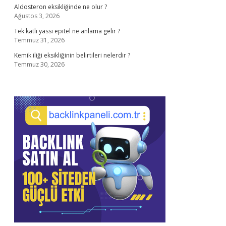
Aldosteron eksikliğinde ne olur ?
Ağustos 3, 2026
Tek katlı yassı epitel ne anlama gelir ?
Temmuz 31, 2026
Kemik iliği eksikliğinin belirtileri nelerdir ?
Temmuz 30, 2026