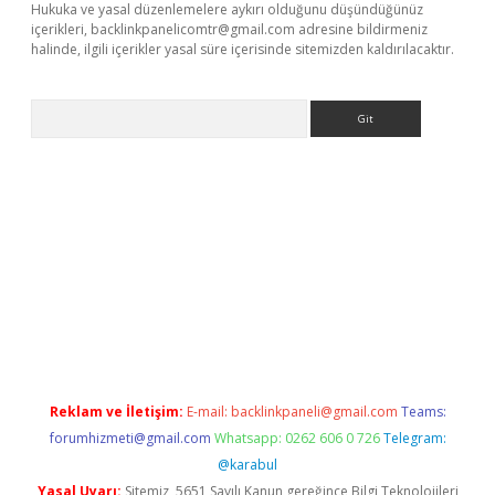
Hukuka ve yasal düzenlemelere aykırı olduğunu düşündüğünüz
içerikleri,
backlinkpanelicomtr@gmail.com
adresine bildirmeniz
halinde, ilgili içerikler yasal süre içerisinde sitemizden kaldırılacaktır.
Arama
 güncel adres
ilbet giriş adresi
www.betexper.xyz/
Reklam ve İletişim:
E-mail:
backlinkpaneli@gmail.com
Teams:
forumhizmeti@gmail.com
Whatsapp: 0262 606 0 726
Telegram:
@karabul
Yasal Uyarı:
Sitemiz, 5651 Sayılı Kanun gereğince Bilgi Teknolojileri