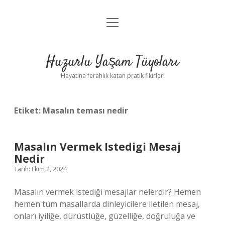
menüyü
Anasayfa
aç
Gizlilik Politikası
Huzurlu Yaşam Tüyoları
Yasal Uyarı
Hayatına ferahlık katan pratik fikirler!
Hakkımızda
Etiket:
Masalın teması nedir
Masalın Vermek Istedigi Mesaj
Nedir
Tarih: Ekim 2, 2024
Masalın vermek istediği mesajlar nelerdir? Hemen
hemen tüm masallarda dinleyicilere iletilen mesaj,
onları iyiliğe, dürüstlüğe, güzelliğe, doğruluğa ve