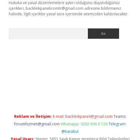
Hukuka ve yasal düzenlemelere aykırı olduğunu düşündüğünüz
içerikleri,
backlinkpanelicomtr@gmail.com
adresine bildirmeniz
halinde, ilgili içerikler yasal süre içerisinde sitemizden kaldırılacaktır.
Arama
cel adres
ilbet giriş adresi
www.betexper.xyz/
Reklam ve İletişim:
E-mail:
backlinkpaneli@gmail.com
Teams:
forumhizmeti@gmail.com
Whatsapp: 0262 606 0 726
Telegram:
@karabul
Yasal Uyarı:
Sitemiz, 5651 Sayılı Kanun gereğince Bilgi Teknolojileri