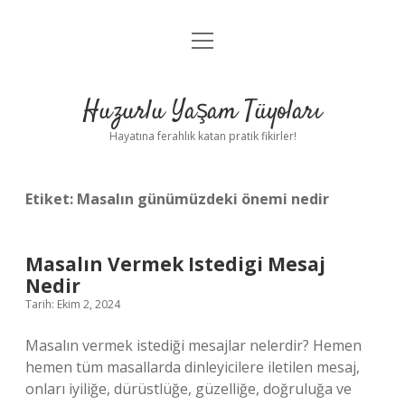
menüyü
Anasayfa
aç
Gizlilik Politikası
Huzurlu Yaşam Tüyoları
Yasal Uyarı
Hayatına ferahlık katan pratik fikirler!
Hakkımızda
Etiket:
Masalın günümüzdeki önemi nedir
Masalın Vermek Istedigi Mesaj
Nedir
Tarih: Ekim 2, 2024
Masalın vermek istediği mesajlar nelerdir? Hemen
hemen tüm masallarda dinleyicilere iletilen mesaj,
onları iyiliğe, dürüstlüğe, güzelliğe, doğruluğa ve