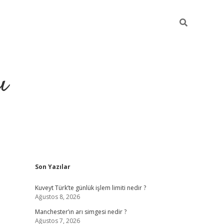
ı
Sidebar
Son Yazılar
ilbet giriş
ilbet güncel adres
Kuveyt Türk’te günlük işlem limiti nedir ?
Ağustos 8, 2026
Manchester’ın arı simgesi nedir ?
Ağustos 7, 2026