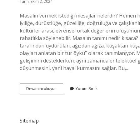
Tarih: Ekim 2, 2024
Masalın vermek istediği mesajlar nelerdir? Hemen he
iyiliğe, dürüstlüğe, güzelliğe, doğruluğa ve çalışkan
kültürler arası, evrensel ortak değerlerin oluşumun
rahatlıkla söylenebilir. Masalın tanımı nedir kısaca
tarafından uydurulan, ağızdan ağıza, kuşaktan kuşağa
olayları anlatan bir tür öykü” olarak tanımlanıyo
gelişimini desteklerken, aynı zamanda entelektüel g
düşünmesini, yani hayal kurmasını sağlar. Bu,…
Masalın
Devamını okuyun
Yorum Bırak
Vermek
Istedigi
Mesaj
Nedir
Sitemap