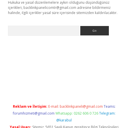
Hukuka ve yasal düzenlemelere aykırı olduğunu düşündüğünüz
içerikleri,
backlinkpanelicomtr@gmail.com
adresine bildirmeniz
halinde, ilgili içerikler yasal süre içerisinde sitemizden kaldırılacaktır.
Arama
ncel adres
ilbet giriş adresi
www.betexper.xyz/
Reklam ve İletişim:
E-mail:
backlinkpaneli@gmail.com
Teams:
forumhizmeti@gmail.com
Whatsapp: 0262 606 0 726
Telegram:
@karabul
Yasal Uyarı:
Sitemiz, 5651 Sayılı Kanun gereğince Bilgi Teknolojileri