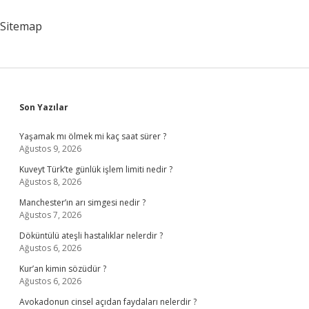
Neyi
Oluyor
Sitemap
Sidebar
Son Yazılar
Yaşamak mı ölmek mi kaç saat sürer ?
Ağustos 9, 2026
Kuveyt Türk’te günlük işlem limiti nedir ?
Ağustos 8, 2026
Manchester’ın arı simgesi nedir ?
Ağustos 7, 2026
Döküntülü ateşli hastalıklar nelerdir ?
Ağustos 6, 2026
Kur’an kimin sözüdür ?
Ağustos 6, 2026
Avokadonun cinsel açıdan faydaları nelerdir ?