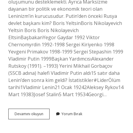
oluşumunu desteklemekti. Ayrıca Marksizme
dayanan bir politik ve ekonomik teori olan
Leninizm’in kurucusudur. Putin’den önceki Rusya
devlet başkanı kim? Boris YeltsinBoris Nikolayevich
Yeltsin Boris Boris Nikolayevich
EltsinBaşbakanYegor Gaydar 1992 Viktor
Chernomyrdin 1992-1998 Sergei Kiriyenko 1998
Yevgeni Primakov 1998-1999 Sergei Stepashin 1999
Vladimir Putin 1999Başkan YardımcısıAlexander
Rutskoy (1991). –1993) Yerini Mikhail Gorbaçov
(SSCB adına) halefi Vladimir Putin aldı15 satır daha
Lenin’den sonra kim geldi? İstatistikler#LiderÖlüm
tarihi1Vladimir Lenin21 Ocak 19242Aleksey Rykov14
Mart 19383Josef Stalin5 Mart 19534Georgi…
Vladimir
Devamını okuyun
Yorum Bırak
Lenin
Putin
In