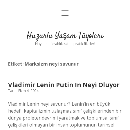
menüyü
Anasayfa
aç
Gizlilik Politikası
Huzurlu Yaşam Tüyoları
Yasal Uyarı
Hayatına ferahlık katan pratik fikirler!
Hakkımızda
Etiket:
Marksizm neyi savunur
Vladimir Lenin Putin In Neyi Oluyor
Tarih: Ekim 4, 2024
Vladimir Lenin neyi savunur? Lenin’in en büyük
hedefi, kapitalizmin uzlaşmaz sınıf çelişkilerinden bir
dünya proleter devrimi yaratmak ve toplumsal sınıf
çelişkileri olmayan bir insan toplumunun tarihsel