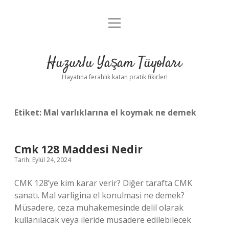
menüyü
Anasayfa
aç
Gizlilik Politikası
Huzurlu Yaşam Tüyoları
Yasal Uyarı
Hayatına ferahlık katan pratik fikirler!
Hakkımızda
Etiket:
Mal varlıklarına el koymak ne demek
Cmk 128 Maddesi Nedir
Tarih: Eylül 24, 2024
CMK 128’ye kim karar verir? Diğer tarafta CMK
sanatı. Mal varligina el konulmasi ne demek?
Müsadere, ceza muhakemesinde delil olarak
kullanılacak veya ileride müsadere edilebilecek