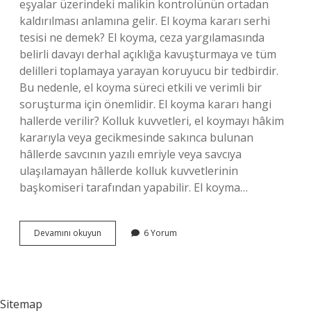
eşyalar üzerindeki malikin kontrolünün ortadan
kaldırılması anlamına gelir. El koyma kararı serhi
tesisi ne demek? El koyma, ceza yargılamasında
belirli davayı derhal açıklığa kavuşturmaya ve tüm
delilleri toplamaya yarayan koruyucu bir tedbirdir.
Bu nedenle, el koyma süreci etkili ve verimli bir
soruşturma için önemlidir. El koyma kararı hangi
hallerde verilir? Kolluk kuvvetleri, el koymayı hâkim
kararıyla veya gecikmesinde sakınca bulunan
hâllerde savcının yazılı emriyle veya savcıya
ulaşılamayan hâllerde kolluk kuvvetlerinin
başkomiseri tarafından yapabilir. El koyma…
Cmk
Devamını okuyun
6 Yorum
128
Maddesi
Nedir
Sitemap