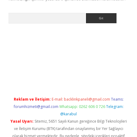
Arama
ncel adres
ilbet giriş adresi
www.betexper.xyz/
Reklam ve İletişim:
E-mail:
backlinkpaneli@gmail.com
Teams:
forumhizmeti@gmail.com
Whatsapp: 0262 606 0 726
Telegram:
@karabul
Yasal Uyarı:
Sitemiz, 5651 Sayılı Kanun gereğince Bilgi Teknolojileri
ve İletişim Kurumu (BTK) tarafından onaylanmış bir Yer Sağlayıcı
olarak hizmet vermektedir. Bu nedenle, sitedeki içerikleri proaktif