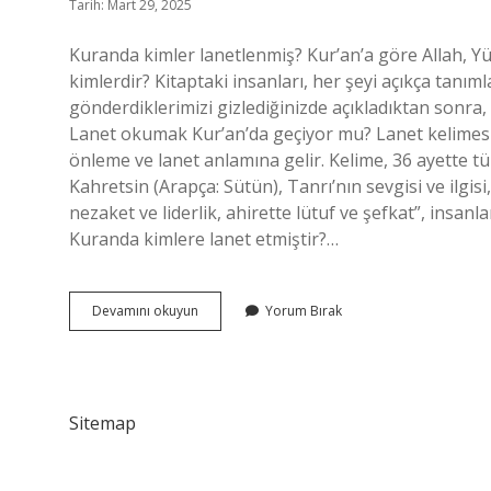
Tarih: Mart 29, 2025
Kuranda kimler lanetlenmiş? Kur’an’a göre Allah, Yüc
kimlerdir? Kitaptaki insanları, her şeyi açıkça tanım
gönderdiklerimizi gizlediğinizde açıkladıktan sonra, Al
Lanet okumak Kur’an’da geçiyor mu? Lanet kelimesi e
önleme ve lanet anlamına gelir. Kelime, 36 ayette tür
Kahretsin (Arapça: Sütün), Tanrı’nın sevgisi ve ilgis
nezaket ve liderlik, ahirette lütuf ve şefkat”, insanl
Kuranda kimlere lanet etmiştir?…
Kuranda
Devamını okuyun
Yorum Bırak
Kimlere
Lanet
Edilir
Sitemap