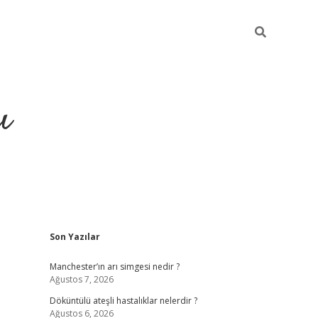
ı
Sidebar
Son Yazılar
ilbet giriş
ilbet güncel adre
Manchester’ın arı simgesi nedir ?
Ağustos 7, 2026
Döküntülü ateşli hastalıklar nelerdir ?
Ağustos 6, 2026