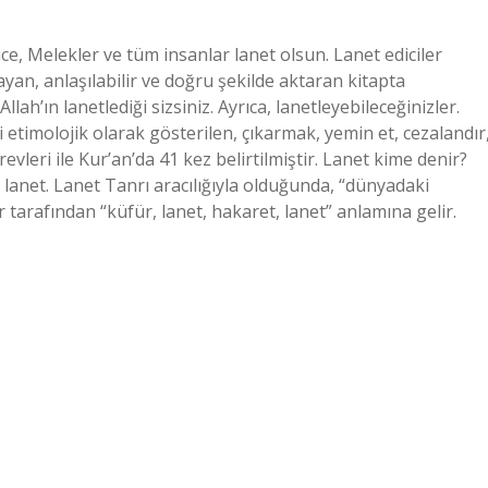
e, Melekler ve tüm insanlar lanet olsun. Lanet ediciler
layan, anlaşılabilir ve doğru şekilde aktaran kitapta
lah’ın lanetlediği sizsiniz. Ayrıca, lanetleyebileceğinizler.
timolojik olarak gösterilen, çıkarmak, yemin et, cezalandır
evleri ile Kur’an’da 41 kez belirtilmiştir. Lanet kime denir?
i, lanet. Lanet Tanrı aracılığıyla olduğunda, “dünyadaki
ar tarafından “küfür, lanet, hakaret, lanet” anlamına gelir.