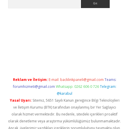
Arama
ncel adres
ilbet giriş adresi
www.betexper.xyz/
Reklam ve İletişim:
E-mail:
backlinkpaneli@gmail.com
Teams:
forumhizmeti@gmail.com
Whatsapp: 0262 606 0 726
Telegram:
@karabul
Yasal Uyarı:
Sitemiz, 5651 Sayılı Kanun gereğince Bilgi Teknolojileri
ve İletişim Kurumu (BTK) tarafından onaylanmış bir Yer Sağlayıcı
olarak hizmet vermektedir. Bu nedenle, sitedeki içerikleri proaktif
olarak denetleme veya araştırma yükümlülüğümüz bulunmamaktadır.
Ancak, üyelerimiz yazdıkları içeriklerin sorumluluğunu taşımakta olup,