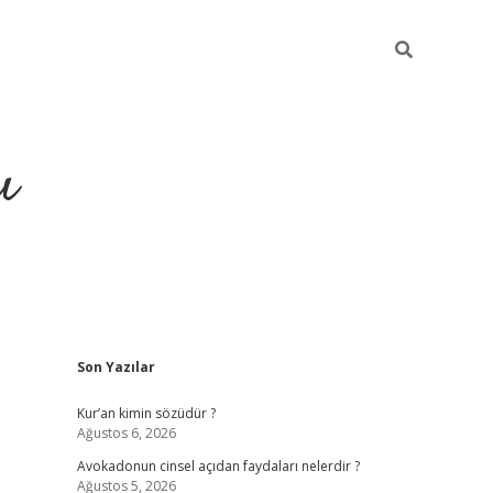
ı
Sidebar
Son Yazılar
ilbet giriş
ilbet güncel adres
Kur’an kimin sözüdür ?
Ağustos 6, 2026
Avokadonun cinsel açıdan faydaları nelerdir ?
Ağustos 5, 2026