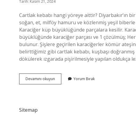
Tarih: Kasım 21, 2024
Cartlak kebabı hangi yöreye aittir? Diyarbakır’ın bi
soğan, et, milföy hamuru ve közlenmiş yeşil biberle 
Karaciğer küp büyüklüğünde parçalara kesilir. Karac
büyüklüğünde karaciğer parçası ve 1 çözülmüş; Her şi
bulunur. Şişlere geçirilen karaciğerler kömür ateşi
belirttiğimiz gibi cartlak kebabı, kuşbaşı doğranmış 
dökülerek ızgarada pişirilmesiyle yapılan oldukça le
Cartlak
Devamını okuyun
Yorum Bırak
Kebabı
Hangi
Ile
Ait
Sitemap