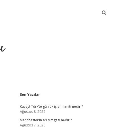
ı
Sidebar
Son Yazılar
ilbet giriş
ilbet güncel adre
Kuveyt Türk’te günlük işlem limiti nedir ?
Ağustos 8, 2026
Manchester’ın arı simgesi nedir ?
Ağustos 7, 2026