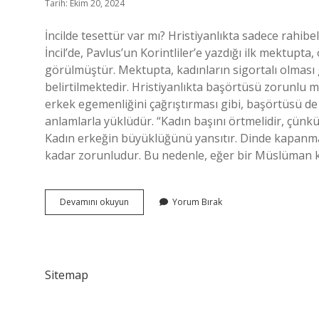
Tarih: Ekim 20, 2024
İncilde tesettür var mı? Hristiyanlıkta sadece rahibe
İncil’de, Pavlus’un Korintliler’e yazdığı ilk mektupt
görülmüştür. Mektupta, kadınların sigortalı olması 
belirtilmektedir. Hristiyanlıkta başörtüsü zorunlu 
erkek egemenliğini çağrıştırması gibi, başörtüsü d
anlamlarla yüklüdür. “Kadın başını örtmelidir, çünkü 
Kadın erkeğin büyüklüğünü yansıtır. Dinde kapanm
kadar zorunludur. Bu nedenle, eğer bir Müslüman 
Hristiyanlarda
Devamını okuyun
Yorum Bırak
Tesettür
Var
Mı
Sitemap