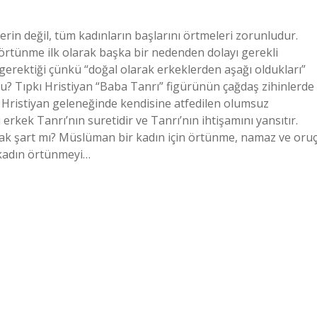
lerin değil, tüm kadınların başlarını örtmeleri zorunludur.
a, örtünme ilk olarak başka bir nedenden dolayı gerekli
gerektiği çünkü “doğal olarak erkeklerden aşağı oldukları”
mu? Tıpkı Hristiyan “Baba Tanrı” figürünün çağdaş zihinlerde
e Hristiyan geleneğinde kendisine atfedilen olumsuz
erkek Tanrı’nın suretidir ve Tanrı’nın ihtişamını yansıtır.
ak şart mı? Müslüman bir kadın için örtünme, namaz ve oru
kadın örtünmeyi…