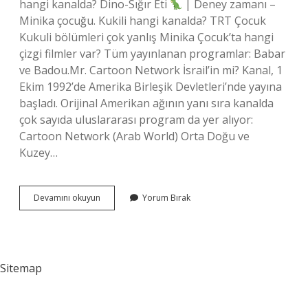
hangi kanalda? Dino-Sığır Eti
| Deney zamanı –
Minika çocuğu. Kukili hangi kanalda? TRT Çocuk
Kukuli bölümleri çok yanlış Minika Çocuk’ta hangi
çizgi filmler var? Tüm yayınlanan programlar: Babar
ve Badou.Mr. Cartoon Network İsrail’in mi? Kanal, 1
Ekim 1992’de Amerika Birleşik Devletleri’nde yayına
başladı. Orijinal Amerikan ağının yanı sıra kanalda
çok sayıda uluslararası program da yer alıyor:
Cartoon Network (Arab World) Orta Doğu ve
Kuzey…
Bob
Devamını okuyun
Yorum Bırak
Usta
Saat
Kaçta
Başlıyor
Sitemap