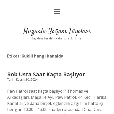
menüyü
Anasayfa
aç
Gizlilik Politikası
Huzurlu Yaşam Tüyoları
Yasal Uyarı
Hayatına ferahlık katan pratik fikirler!
Hakkımızda
Etiket:
Kukili hangi kanalda
Bob Usta Saat Kaçta Başlıyor
Tarih: Kasım 30, 2024
Paw Patrol saat kaçta başlıyor? Thomas ve
Arkadaşları, Maşa ile Ayı, Paw Patrol, 44 Kedi, Harika
Kanatlar ve daha birçok eğlenceli çizgi film hafta içi
her gün 10:00 – 13:00 saatleri arasında. Dino Dana