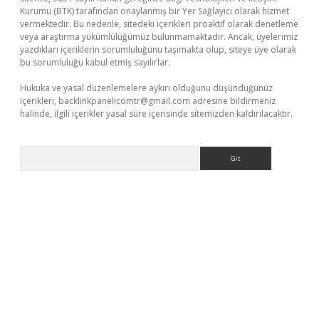
Kurumu (BTK) tarafından onaylanmış bir Yer Sağlayıcı olarak hizmet
vermektedir. Bu nedenle, sitedeki içerikleri proaktif olarak denetleme
veya araştırma yükümlülüğümüz bulunmamaktadır. Ancak, üyelerimiz
yazdıkları içeriklerin sorumluluğunu taşımakta olup, siteye üye olarak
bu sorumluluğu kabul etmiş sayılırlar.
Hukuka ve yasal düzenlemelere aykırı olduğunu düşündüğünüz
içerikleri,
backlinkpanelicomtr@gmail.com
adresine bildirmeniz
halinde, ilgili içerikler yasal süre içerisinde sitemizden kaldırılacaktır.
Arama
cel adres
ilbet giriş adresi
www.betexper.xyz/