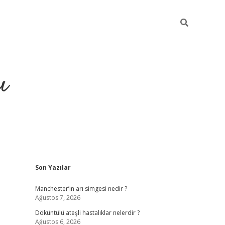
ı
Sidebar
Son Yazılar
ilbet giriş
ilbet güncel adre
Manchester’ın arı simgesi nedir ?
Ağustos 7, 2026
Döküntülü ateşli hastalıklar nelerdir ?
Ağustos 6, 2026