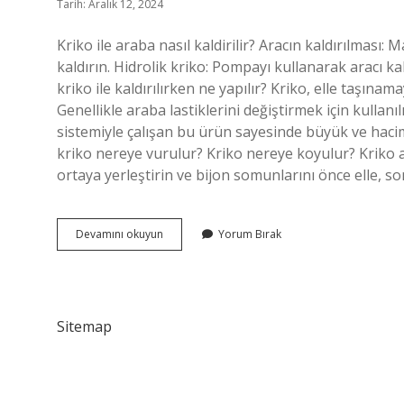
Tarih: Aralık 12, 2024
Kriko ile araba nasıl kaldirilir? Aracın kaldırılması
kaldırın. Hidrolik kriko: Pompayı kullanarak aracı kal
kriko ile kaldırılırken ne yapılır? Kriko, elle taşınam
Genellikle araba lastiklerini değiştirmek için kullanıl
sistemiyle çalışan bu ürün sayesinde büyük ve hacim
kriko nereye vurulur? Kriko nereye koyulur? Kriko ara
ortaya yerleştirin ve bijon somunlarını önce elle, s
Araba
Devamını okuyun
Yorum Bırak
Krikoyla
Nasıl
Kaldırılır
Sitemap