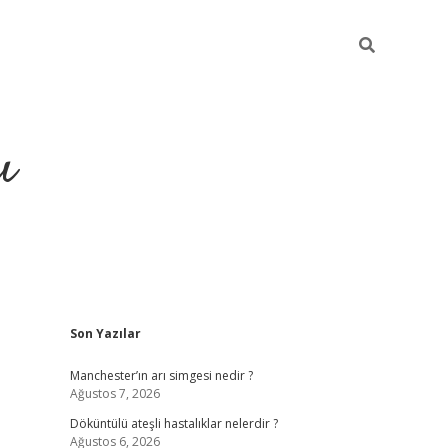
ı
Sidebar
Son Yazılar
ilbet giriş
ilbet güncel adre
Manchester’ın arı simgesi nedir ?
Ağustos 7, 2026
Döküntülü ateşli hastalıklar nelerdir ?
Ağustos 6, 2026