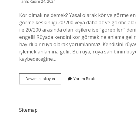
Tarih: Kasım 24, 2024
Kör olmak ne demek? Yasal olarak kör ve görme eng
görme keskinliği 20/200 veya daha az ve görme alanı
ile 20/200 arasında olan kişilere ise “görebilen” de
engelli! Rüyada kendini kör görmek ne anlama gelir?
hayırlı bir rüya olarak yorumlanmaz. Kendisini rü
işlemek anlamına gelir. Bu rüya, rüya sahibinin büyü
kaybedeceğine…
Kör
Devamını okuyun
Yorum Bırak
Olmak
Ne
Anlama
Gelir
Sitemap