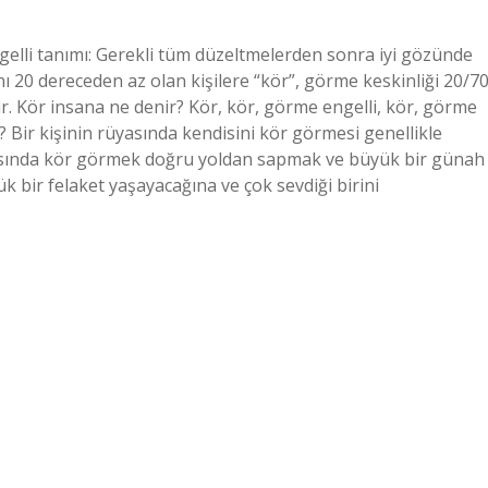
elli tanımı: Gerekli tüm düzeltmelerden sonra iyi gözünde
 20 dereceden az olan kişilere “kör”, görme keskinliği 20/7
nir. Kör insana ne denir? Kör, kör, görme engelli, kör, görme
 Bir kişinin rüyasında kendisini kör görmesi genellikle
yasında kör görmek doğru yoldan sapmak ve büyük bir günah
k bir felaket yaşayacağına ve çok sevdiği birini